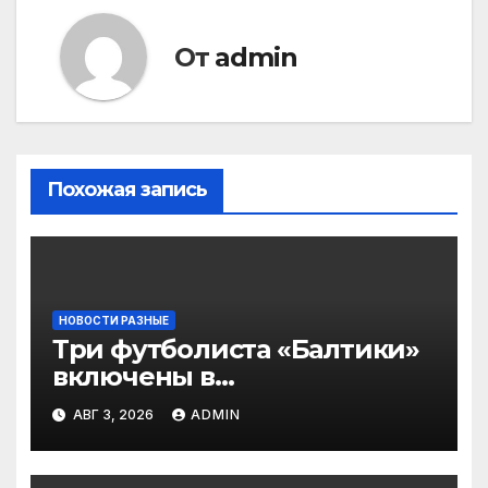
От
admin
Похожая запись
НОВОСТИ РАЗНЫЕ
Три футболиста «Балтики»
включены в
символическую сборную
АВГ 3, 2026
ADMIN
2‑го тура РПЛ по версии
подписчиков МАТЧ
ПРЕМЬЕР