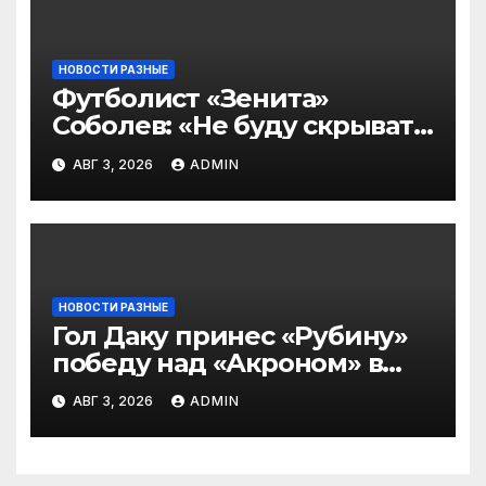
НОВОСТИ РАЗНЫЕ
Футболист «Зенита»
Соболев: «Не буду скрывать
— в Оренбурге всегда
АВГ 3, 2026
ADMIN
тяжело играть»
НОВОСТИ РАЗНЫЕ
Гол Даку принес «Рубину»
победу над «Акроном» в
матче РПЛ
АВГ 3, 2026
ADMIN