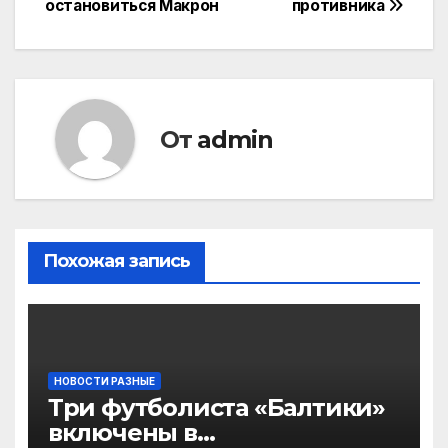
записям
остановиться Макрон
противника
От
admin
Похожая запись
НОВОСТИ РАЗНЫЕ
Три футболиста «Балтики»
включены в