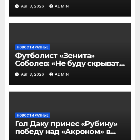
символическую сборную
АВГ 3, 2026
ADMIN
2‑го тура РПЛ по версии
подписчиков МАТЧ
ПРЕМЬЕР
НОВОСТИ РАЗНЫЕ
Футболист «Зенита»
Соболев: «Не буду скрывать
— в Оренбурге всегда
АВГ 3, 2026
ADMIN
тяжело играть»
НОВОСТИ РАЗНЫЕ
Гол Даку принес «Рубину»
победу над «Акроном» в
матче РПЛ