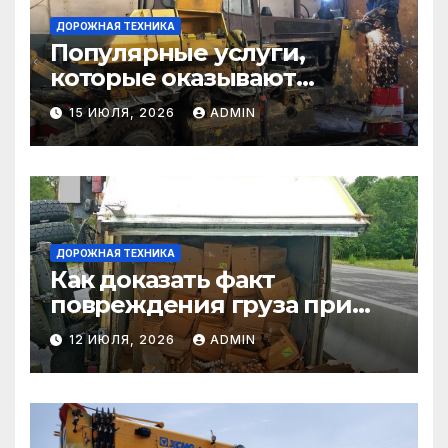
ДОРОЖНАЯ ТЕХНИКА
Популярные услуги,
которые оказывают
самосвалы в строительстве
15 ИЮЛЯ, 2026
ADMIN
и логистике
ДОРОЖНАЯ ТЕХНИКА
Как доказать факт
повреждения груза при
страховом случае
12 ИЮЛЯ, 2026
ADMIN