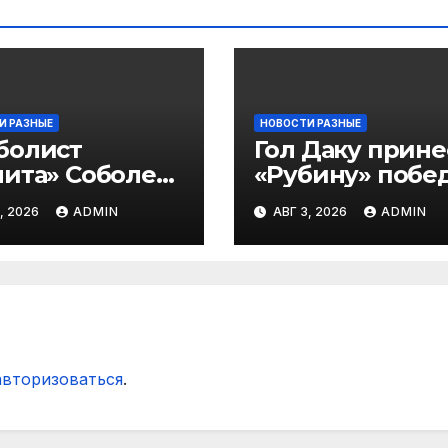
И РАЗНЫЕ
НОВОСТИ РАЗНЫЕ
болист
Гол Даку прине
ита» Соболев:
«Рубину» побе
 буду скрывать
над «Акроном» 
, 2026
ADMIN
АВГ 3, 2026
ADMIN
 Оренбурге
матче РПЛ
гда тяжело
ать»
авторизоваться
.