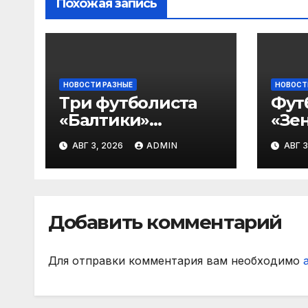
Похожая запись
НОВОСТИ РАЗНЫЕ
НОВОСТ
Три футболиста
Фут
«Балтики»
«Зен
включены в
«Не
АВГ 3, 2026
ADMIN
АВГ 3
символическую
— в
сборную 2‑го тура
все
РПЛ по версии
игр
подписчиков
Добавить комментарий
МАТЧ ПРЕМЬЕР
Для отправки комментария вам необходимо