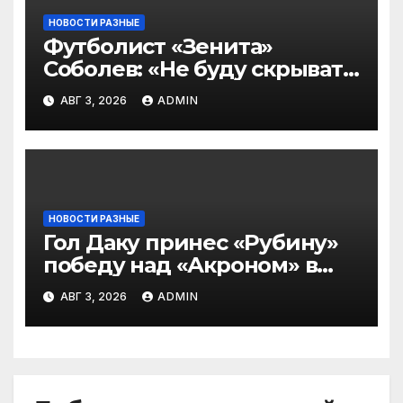
НОВОСТИ РАЗНЫЕ
Футболист «Зенита»
Соболев: «Не буду скрывать
— в Оренбурге всегда
АВГ 3, 2026
ADMIN
тяжело играть»
НОВОСТИ РАЗНЫЕ
Гол Даку принес «Рубину»
победу над «Акроном» в
матче РПЛ
АВГ 3, 2026
ADMIN