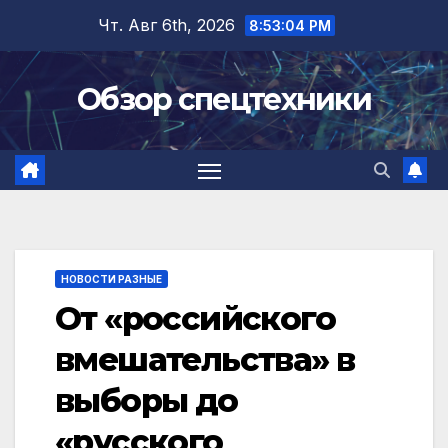
Перейти
Чт. Авг 6th, 2026
8:53:05 PM
к
содержимому
Обзор спецтехники
НОВОСТИ РАЗНЫЕ
От «российского
вмешательства» в
выборы до
«русского