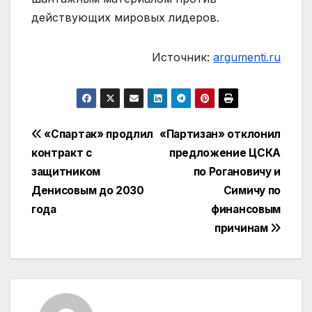
действующих мировых лидеров.
Источник:
argumenti.ru
Навигация
«Спартак» продлил
«Партизан» отклонил
контракт с
предложение ЦСКА
по
защитником
по Рогановичу и
записям
Денисовым до 2030
Симичу по
года
финансовым
причинам