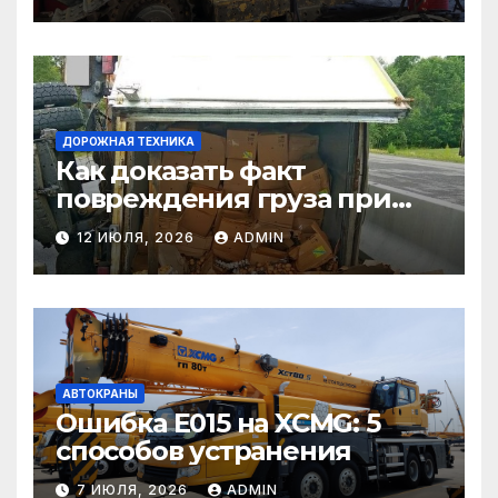
и логистике
ДОРОЖНАЯ ТЕХНИКА
Как доказать факт
повреждения груза при
страховом случае
12 ИЮЛЯ, 2026
ADMIN
АВТОКРАНЫ
Ошибка E015 на XCMG: 5
способов устранения
7 ИЮЛЯ, 2026
ADMIN