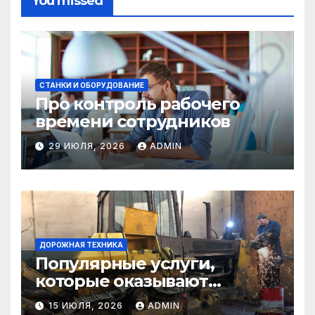
You missed
СТАНКИ И ОБОРУДОВАНИЕ
Про контроль рабочего
времени сотрудников
29 ИЮЛЯ, 2026
ADMIN
ДОРОЖНАЯ ТЕХНИКА
Популярные услуги,
которые оказывают
самосвалы в строительстве
15 ИЮЛЯ, 2026
ADMIN