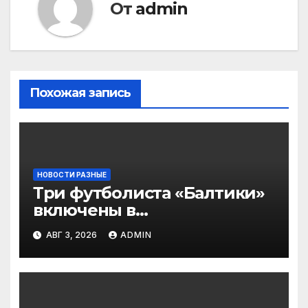
От
admin
Похожая запись
НОВОСТИ РАЗНЫЕ
Три футболиста «Балтики»
включены в
символическую сборную
АВГ 3, 2026
ADMIN
2‑го тура РПЛ по версии
подписчиков МАТЧ
ПРЕМЬЕР