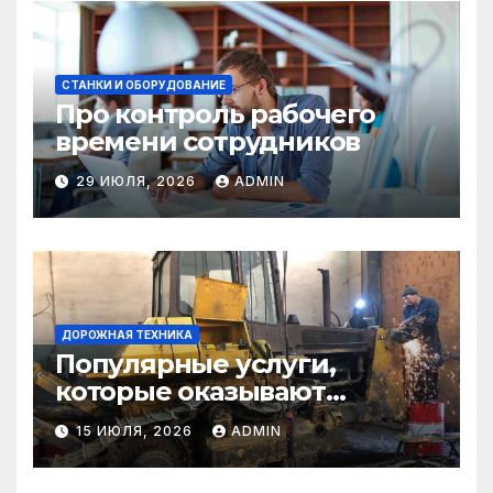
СТАНКИ И ОБОРУДОВАНИЕ
Про контроль рабочего
времени сотрудников
29 ИЮЛЯ, 2026
ADMIN
ДОРОЖНАЯ ТЕХНИКА
Популярные услуги,
которые оказывают
самосвалы в строительстве
15 ИЮЛЯ, 2026
ADMIN
и логистике