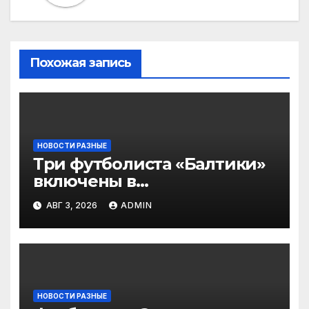
Похожая запись
НОВОСТИ РАЗНЫЕ
Три футболиста «Балтики»
включены в
символическую сборную
АВГ 3, 2026
ADMIN
2‑го тура РПЛ по версии
подписчиков МАТЧ
ПРЕМЬЕР
НОВОСТИ РАЗНЫЕ