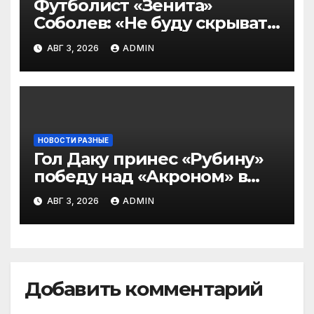
Футболист «Зенита»
Соболев: «Не буду скрывать
— в Оренбурге всегда
АВГ 3, 2026
ADMIN
тяжело играть»
НОВОСТИ РАЗНЫЕ
Гол Даку принес «Рубину»
победу над «Акроном» в
матче РПЛ
АВГ 3, 2026
ADMIN
Добавить комментарий