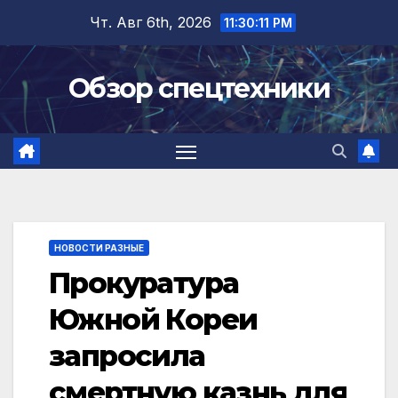
Перейти
Чт. Авг 6th, 2026
11:30:12 PM
к
содержимому
Обзор спецтехники
НОВОСТИ РАЗНЫЕ
Прокуратура
Южной Кореи
запросила
смертную казнь для