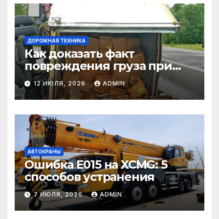
ДОРОЖНАЯ ТЕХНИКА
Как доказать факт
повреждения груза при
страховом случае
12 ИЮЛЯ, 2026
ADMIN
АВТОКРАНЫ
Ошибка E015 на XCMG: 5
способов устранения
7 ИЮЛЯ, 2026
ADMIN