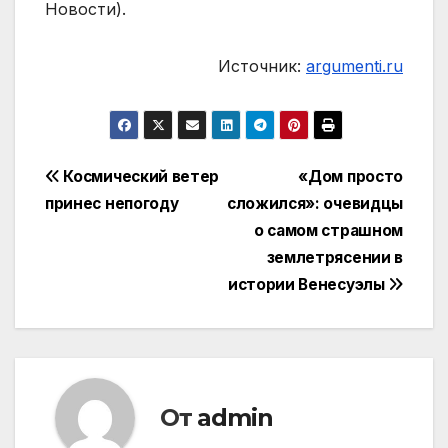
Новости).
Источник:
argumenti.ru
Навигация
Космический ветер
«Дом просто
принес непогоду
сложился»: очевидцы
по
о самом страшном
записям
землетрясении в
истории Венесуэлы
От
admin