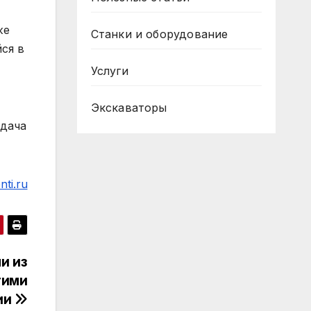
же
Станки и оборудование
ся в
Услуги
Экскаваторы
адача
ti.ru
и из
гими
ии