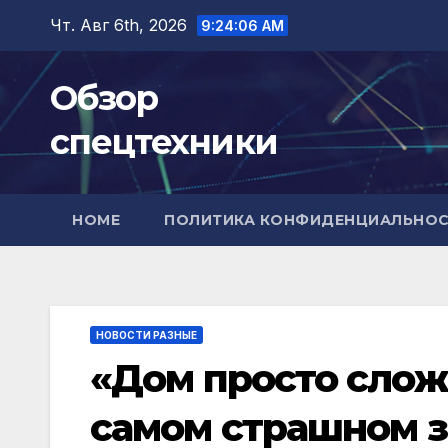
Перейти
Чт. Авг 6th, 2026
9:24:07 AM
к
содержимому
Обзор
спецтехники
HOME
ПОЛИТИКА КОНФИДЕНЦИАЛЬНО
НОВОСТИ РАЗНЫЕ
«Дом просто слож
самом страшном з