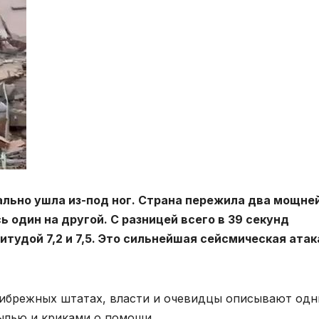
ально ушла из-под ног. Страна пережила два мощн
 один на другой. С разницей всего в 39 секунд
тудой 7,2 и 7,5. Это сильнейшая сейсмическая атак
прибрежных штатах, власти и очевидцы описывают од
ылью и криками о помощи.