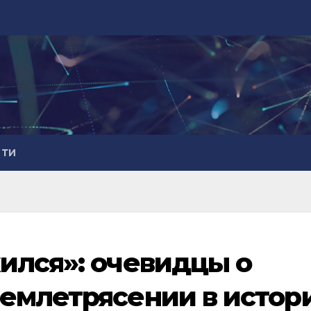
СТИ
ился»: очевидцы о
емлетрясении в истор