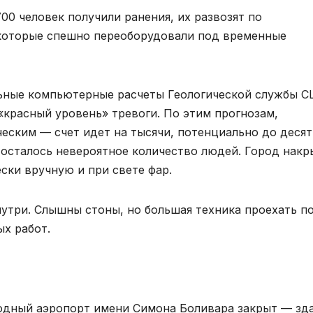
00 человек получили ранения, их развозят по
которые спешно переоборудовали под временные
ьные компьютерные расчеты Геологической службы С
«красный уровень» тревоги. По этим прогнозам,
еским — счет идет на тысячи, потенциально до деся
и осталось невероятное количество людей. Город накр
ески вручную и при свете фар.
нутри. Слышны стоны, но большая техника проехать п
ых работ.
одный аэропорт имени Симона Боливара закрыт — зд