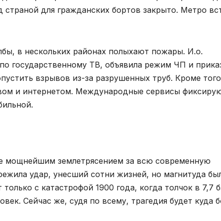
д страной для гражданских бортов закрыто. Метро вс
бы, в нескольких районах полыхают пожары. И.о.
по государственному ТВ, объявила режим ЧП и прика
опустить взрывов из-за разрушенных труб. Кроме того
твом и интернетом. Международные сервисы фиксирую
бильной.
е мощнейшим землетрясением за всю современную
режила удар, унесший сотни жизней, но магнитуда бы
только с катастрофой 1900 года, когда толчок в 7,7 б
овек. Сейчас же, судя по всему, трагедия будет куда 