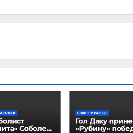
И РАЗНЫЕ
НОВОСТИ РАЗНЫЕ
болист
Гол Даку прине
ита» Соболев:
«Рубину» побе