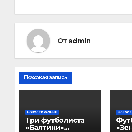
записям
От
admin
Похожая запись
НОВОСТИ РАЗНЫЕ
НОВОСТ
Три футболиста
Фут
«Балтики»
«Зен