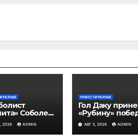
И РАЗНЫЕ
НОВОСТИ РАЗНЫЕ
болист
Гол Даку прине
ита» Соболев:
«Рубину» побе
 буду скрывать
над «Акроном» 
, 2026
ADMIN
АВГ 3, 2026
ADMIN
 Оренбурге
матче РПЛ
гда тяжело