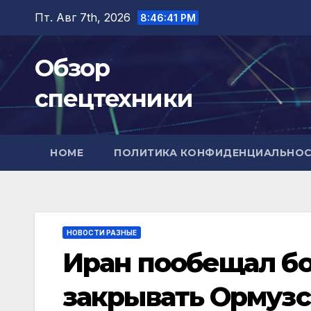
Перейти
Пт. Авг 7th, 2026
8:46:42 PM
к
содержимому
Обзор
спецтехники
HOME
ПОЛИТИКА КОНФИДЕНЦИАЛЬНО
НОВОСТИ РАЗНЫЕ
Иран пообещал бо
закрывать Ормузс