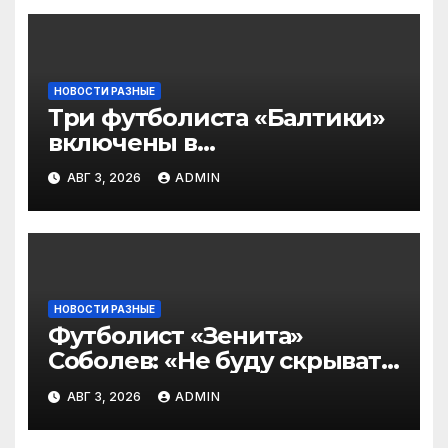
НОВОСТИ РАЗНЫЕ
Три футболиста «Балтики»
включены в
символическую сборную
АВГ 3, 2026
ADMIN
2‑го тура РПЛ по версии
подписчиков МАТЧ
ПРЕМЬЕР
НОВОСТИ РАЗНЫЕ
Футболист «Зенита»
Соболев: «Не буду скрывать
— в Оренбурге всегда
АВГ 3, 2026
ADMIN
тяжело играть»