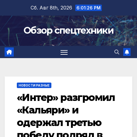
Перейти
Сб. Авг 8th, 2026
6:01:27 PM
к
содержимому
Обзор спецтехники
НОВОСТИ РАЗНЫЕ
«Интер» разгромил
«Кальяри» и
одержал третью
победу подряд в