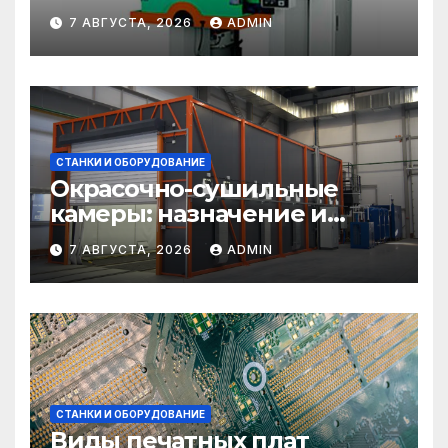
прессовое оборудование
7 АВГУСТА, 2026
ADMIN
СТАНКИ И ОБОРУДОВАНИЕ
Окрасочно-сушильные
камеры: назначение и
области применения
7 АВГУСТА, 2026
ADMIN
СТАНКИ И ОБОРУДОВАНИЕ
Виды печатных плат