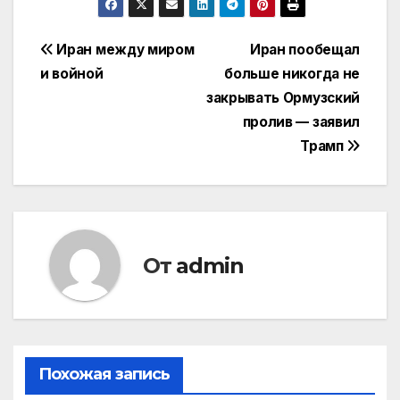
Навигация
Иран между миром
Иран пообещал
и войной
больше никогда не
по
закрывать Ормузский
записям
пролив — заявил
Трамп
От
admin
Похожая запись