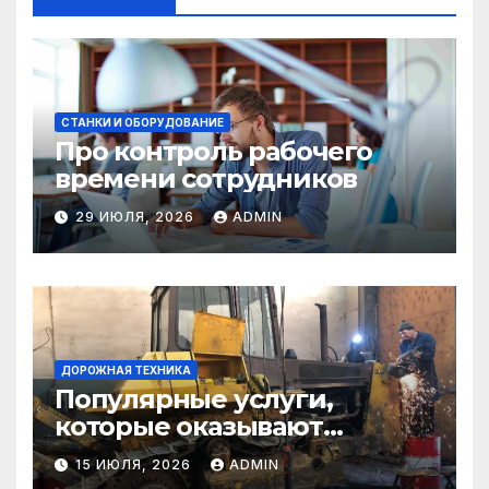
СТАНКИ И ОБОРУДОВАНИЕ
Про контроль рабочего
времени сотрудников
29 ИЮЛЯ, 2026
ADMIN
ДОРОЖНАЯ ТЕХНИКА
Популярные услуги,
которые оказывают
самосвалы в строительстве
15 ИЮЛЯ, 2026
ADMIN
и логистике