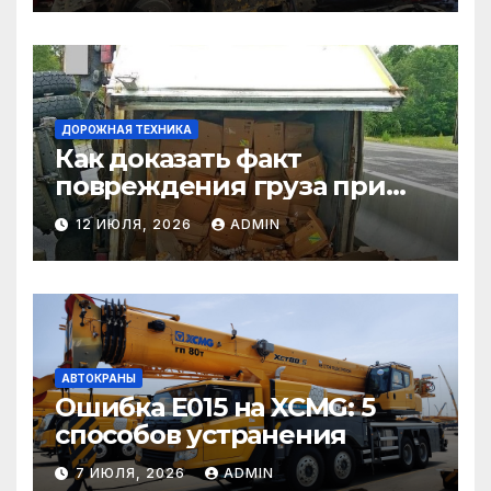
ДОРОЖНАЯ ТЕХНИКА
Как доказать факт
повреждения груза при
страховом случае
12 ИЮЛЯ, 2026
ADMIN
АВТОКРАНЫ
Ошибка E015 на XCMG: 5
способов устранения
7 ИЮЛЯ, 2026
ADMIN