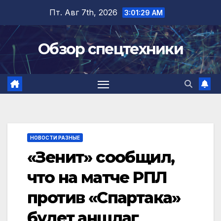
Перейти
Пт. Авг 7th, 2026
3:01:29 AM
к
содержимому
Обзор спецтехники
НОВОСТИ РАЗНЫЕ
«Зенит» сообщил,
что на матче РПЛ
против «Спартака»
будет аншлаг