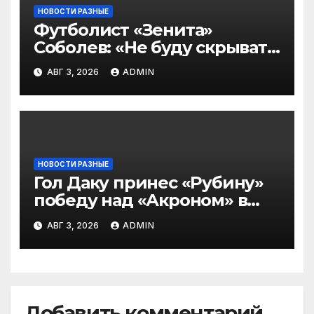
НОВОСТИ РАЗНЫЕ
Футболист «Зенита»
Соболев: «Не буду скрывать
— в Оренбурге всегда
АВГ 3, 2026
ADMIN
тяжело играть»
НОВОСТИ РАЗНЫЕ
Гол Даку принес «Рубину»
победу над «Акроном» в
матче РПЛ
АВГ 3, 2026
ADMIN
Добавить комментарий