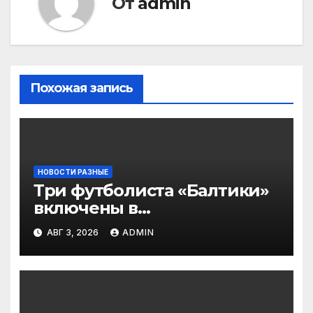
От
admin
Похожая запись
НОВОСТИ РАЗНЫЕ
Три футболиста «Балтики»
включены в
символическую сборную
АВГ 3, 2026
ADMIN
2‑го тура РПЛ по версии
подписчиков МАТЧ
ПРЕМЬЕР