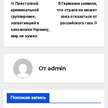
Навигация
Преступной
В Германии заявили,
криминальной
что страна не может
по
группировке,
пока отказаться от
записям
захватившей в
российского газа
заложники Украину,
мир не нужен
От
admin
Похожая запись