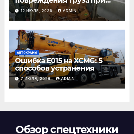
повреждения груза при
страховом случае
12 ИЮЛЯ, 2026
ADMIN
АВТОКРАНЫ
Ошибка E015 на XCMG: 5
способов устранения
7 ИЮЛЯ, 2026
ADMIN
Обзор спецтехники