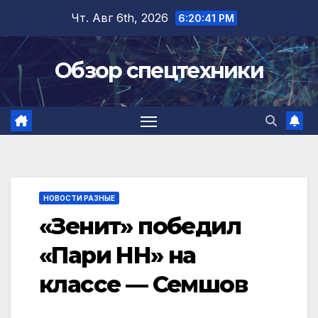
Перейти
Чт. Авг 6th, 2026
6:20:42 PM
к
содержимому
Обзор спецтехники
НОВОСТИ РАЗНЫЕ
«Зенит» победил
«Пари НН» на
классе — Семшов