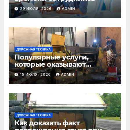
29 ИЮЛЯ, 2026
ADMIN
ДОРОЖНАЯ ТЕХНИКА
Популярные услуги,
которые оказывают
самосвалы в строительстве
15 ИЮЛЯ, 2026
ADMIN
и логистике
ДОРОЖНАЯ ТЕХНИКА
Как доказать факт