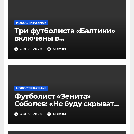
НОВОСТИ РАЗНЫЕ
Три футболиста «Балтики»
включены в
символическую сборную
АВГ 3, 2026
ADMIN
2‑го тура РПЛ по версии
подписчиков МАТЧ
ПРЕМЬЕР
НОВОСТИ РАЗНЫЕ
Футболист «Зенита»
Соболев: «Не буду скрывать
— в Оренбурге всегда
АВГ 3, 2026
ADMIN
тяжело играть»