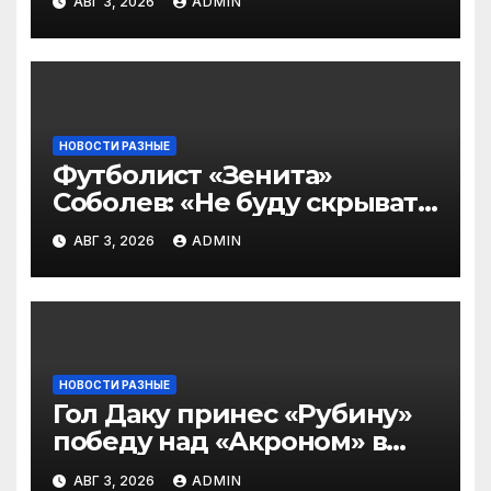
АВГ 3, 2026
ADMIN
2‑го тура РПЛ по версии
подписчиков МАТЧ
ПРЕМЬЕР
НОВОСТИ РАЗНЫЕ
Футболист «Зенита»
Соболев: «Не буду скрывать
— в Оренбурге всегда
АВГ 3, 2026
ADMIN
тяжело играть»
НОВОСТИ РАЗНЫЕ
Гол Даку принес «Рубину»
победу над «Акроном» в
матче РПЛ
АВГ 3, 2026
ADMIN