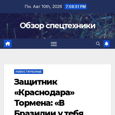
Перейти
Пн. Авг 10th, 2026
7:08:51 PM
к
содержимому
Обзор спецтехники
НОВОСТИ РАЗНЫЕ
Защитник
«Краснодара»
Тормена: «В
Бразилии у тебя