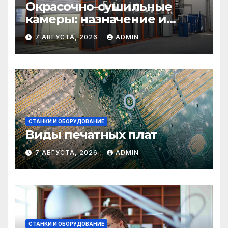
Окрасочно-сушильные
камеры: назначение и
области применения
7 АВГУСТА, 2026
ADMIN
СТАНКИ И ОБОРУДОВАНИЕ
Виды печатных плат
7 АВГУСТА, 2026
ADMIN
СТАНКИ И ОБОРУДОВАНИЕ