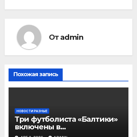
От
admin
Похожая запись
НОВОСТИ РАЗНЫЕ
Три футболиста «Балтики»
включены в
символическую сборную