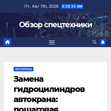
Перейти
Пт. Авг 7th, 2026
6:28:22 AM
к
содержимому
Обзор спецтехники
АВТОКРАНЫ
Замена
гидроцилиндров
автокрана:
пошаговая