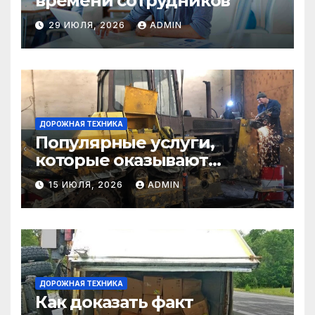
времени сотрудников
29 ИЮЛЯ, 2026
ADMIN
ДОРОЖНАЯ ТЕХНИКА
Популярные услуги,
которые оказывают
самосвалы в строительстве
15 ИЮЛЯ, 2026
ADMIN
и логистике
ДОРОЖНАЯ ТЕХНИКА
Как доказать факт