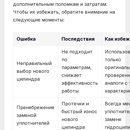
дополнительным поломкам и затратам.
Чтобы их избежать, обратите внимание на
следующие моменты:
Ошибка
Последствия
Как избе
Не подходит
Использов
по
только
Неправильный
параметрам,
оригиналь
выбор нового
снижает
проверен
цилиндра
эффективность
аналоги с
работы
характери
Протечки и
Всегда ме
Пренебрежение
быстрый износ
уплотните
заменой
нового
замене
уплотнителей
цилиндра
гидроцил