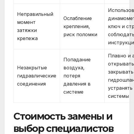
Использов
Неправильный
Ослабление
динамоме
момент
крепления,
ключ и ст
затяжки
риск поломки
соблюдат
крепежа
инструкц
Плавно и 
Попадание
открывать
Незакрытые
воздуха,
закрывать
гидравлические
потеря
гидрошлан
соединения
давления в
устранять
системе
системы
Стоимость замены и
выбор специалистов