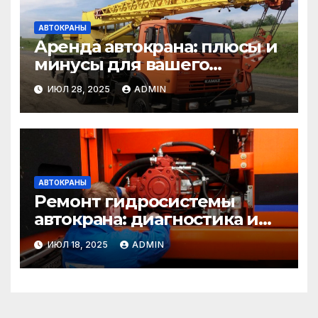
АВТОКРАНЫ
Аренда автокрана: плюсы и
минусы для вашего
бизнеса – выгода или нет?
ИЮЛ 28, 2025
ADMIN
АВТОКРАНЫ
Ремонт гидросистемы
автокрана: диагностика и
восстановление работы
ИЮЛ 18, 2025
ADMIN