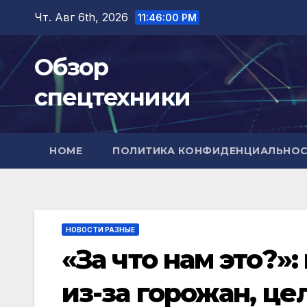
Перейти
Чт. Авг 6th, 2026
11:46:01 PM
к
содержимому
Обзор
спецтехники
HOME
ПОЛИТИКА КОНФИДЕНЦИАЛЬНО
НОВОСТИ РАЗНЫЕ
«За что нам это?»
из-за горожан, ц