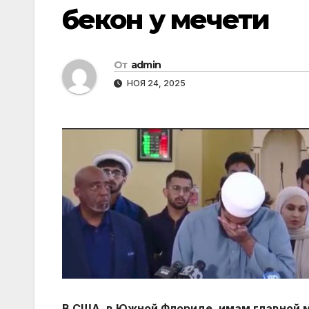
бекон у мечети
От
admin
НОЯ 24, 2025
В США, в Южной Флориде, имам главной м