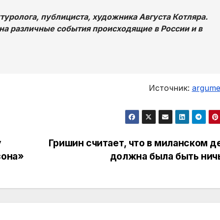
уролога, публициста, художника Августа Котляра.
на различные события происходящие в России и в
Источник:
argumen
у
Гришин считает, что в миланском д
зона»
должна была быть нич