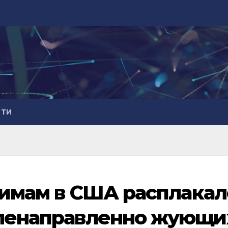
СТИ
: имам в США расплакал
еленаправленно жующи