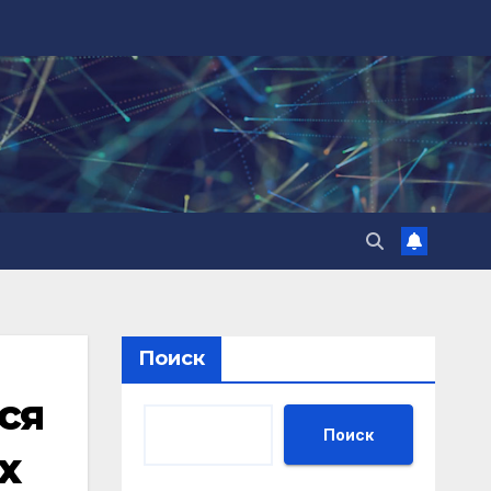
Поиск
ся
Поиск
х