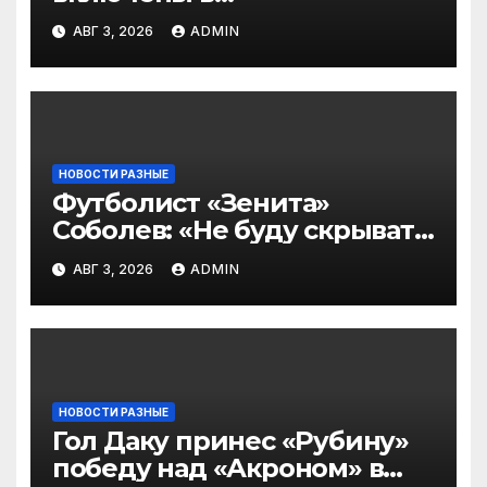
символическую сборную
АВГ 3, 2026
ADMIN
2‑го тура РПЛ по версии
подписчиков МАТЧ
ПРЕМЬЕР
НОВОСТИ РАЗНЫЕ
Футболист «Зенита»
Соболев: «Не буду скрывать
— в Оренбурге всегда
АВГ 3, 2026
ADMIN
тяжело играть»
НОВОСТИ РАЗНЫЕ
Гол Даку принес «Рубину»
победу над «Акроном» в