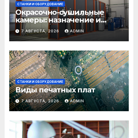
СТАНКИ И ОБОРУДОВАНИЕ
Окрасочно-сушильные
камеры: назначение и
области применения
7 АВГУСТА, 2026
ADMIN
СТАНКИ И ОБОРУДОВАНИЕ
Виды печатных плат
7 АВГУСТА, 2026
ADMIN