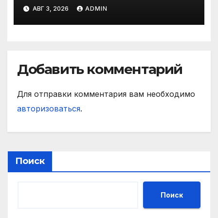
матче РПЛ
АВГ 3, 2026
ADMIN
Добавить комментарий
Для отправки комментария вам необходимо
авторизоваться
.
Поиск
Поиск