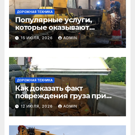
ДОРОЖНАЯ ТЕХНИКА
Популярные услуги,
которые оказывают
самосвалы в строительстве
15 ИЮЛЯ, 2026
ADMIN
и логистике
ДОРОЖНАЯ ТЕХНИКА
Как доказать факт
повреждения груза при
страховом случае
12 ИЮЛЯ, 2026
ADMIN