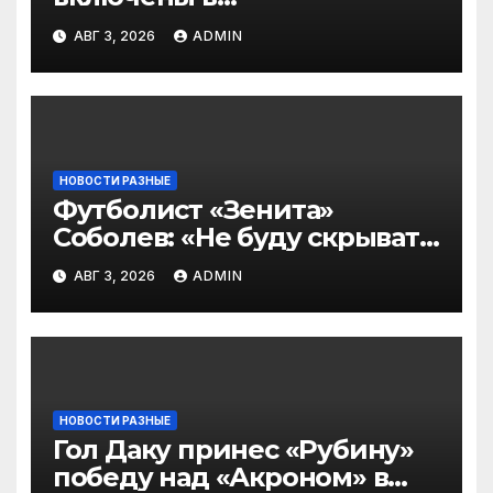
символическую сборную
АВГ 3, 2026
ADMIN
2‑го тура РПЛ по версии
подписчиков МАТЧ
ПРЕМЬЕР
НОВОСТИ РАЗНЫЕ
Футболист «Зенита»
Соболев: «Не буду скрывать
— в Оренбурге всегда
АВГ 3, 2026
ADMIN
тяжело играть»
НОВОСТИ РАЗНЫЕ
Гол Даку принес «Рубину»
победу над «Акроном» в