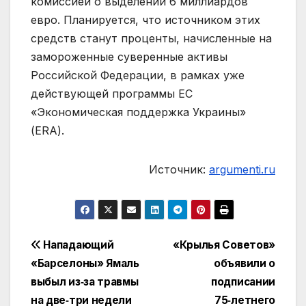
комиссией о выделении 6 миллиардов
евро. Планируется, что источником этих
средств станут проценты, начисленные на
замороженные суверенные активы
Российской Федерации, в рамках уже
действующей программы ЕС
«Экономическая поддержка Украины»
(ERA).
Источник:
argumenti.ru
Навигация
Нападающий
«Крылья Советов»
«Барселоны» Ямаль
объявили о
по
выбыл из‑за травмы
подписании
записям
на две‑три недели
75‑летнего