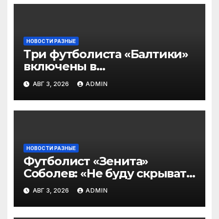
НОВОСТИ РАЗНЫЕ
Три футболиста «Балтики»
включены в
символическую сборную
АВГ 3, 2026
ADMIN
2‑го тура РПЛ по версии
подписчиков МАТЧ
ПРЕМЬЕР
НОВОСТИ РАЗНЫЕ
Футболист «Зенита»
Соболев: «Не буду скрывать
— в Оренбурге всегда
АВГ 3, 2026
ADMIN
тяжело играть»