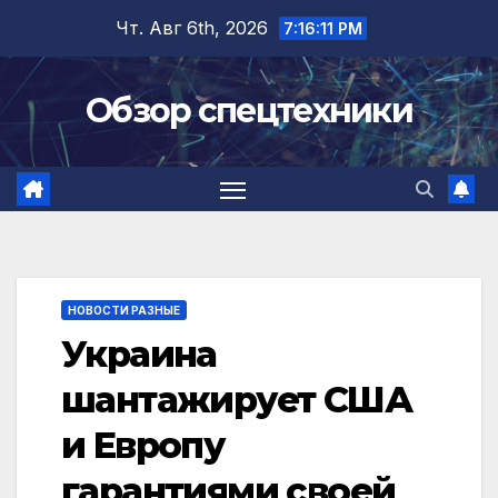
Перейти
Чт. Авг 6th, 2026
7:16:12 PM
к
содержимому
Обзор спецтехники
НОВОСТИ РАЗНЫЕ
Украина
шантажирует США
и Европу
гарантиями своей