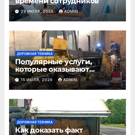
времени сотрудников
29 ИЮЛЯ, 2026
ADMIN
ДОРОЖНАЯ ТЕХНИКА
Популярные услуги,
которые оказывают
самосвалы в строительстве
15 ИЮЛЯ, 2026
ADMIN
и логистике
ДОРОЖНАЯ ТЕХНИКА
Как доказать факт