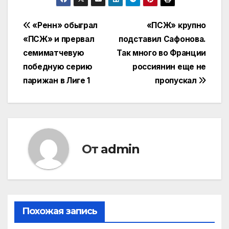
Навигация
«Ренн» обыграл
«ПСЖ» крупно
«ПСЖ» и прервал
подставил Сафонова.
по
семиматчевую
Так много во Франции
записям
победную серию
россиянин еще не
парижан в Лиге 1
пропускал
От
admin
Похожая запись