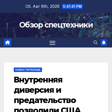
Перейти
Сб. Авг 8th, 2026
5:41:42 PM
к
содержимому
Обзор спецтехники
НОВОСТИ РАЗНЫЕ
Внутренняя
диверсия и
предательство
позволили США