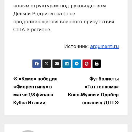
новым структурам под руководством
Дельси Родригес на фоне
продолжающегося военного присутствия
США в регионе.
Источник:
argumenti.ru
Навигация
«Комо» победил
Футболисты
«Фиорентину» в
«Тоттенхэма»
по
матче 1/8 финала
Коло‑Муани и Одобер
записям
Кубка Италии
попали в ДТП