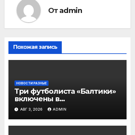
От
admin
Похожая запись
НОВОСТИ РАЗНЫЕ
Три футболиста «Балтики»
включены в
символическую сборную
АВГ 3, 2026
ADMIN
2‑го тура РПЛ по версии
подписчиков МАТЧ
ПРЕМЬЕР