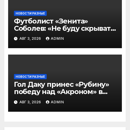
НОВОСТИ РАЗНЫЕ
Футболист «Зенита»
Соболев: «Не буду скрывать
— в Оренбурге всегда
АВГ 3, 2026
ADMIN
тяжело играть»
НОВОСТИ РАЗНЫЕ
Гол Даку принес «Рубину»
победу над «Акроном» в
матче РПЛ
АВГ 3, 2026
ADMIN