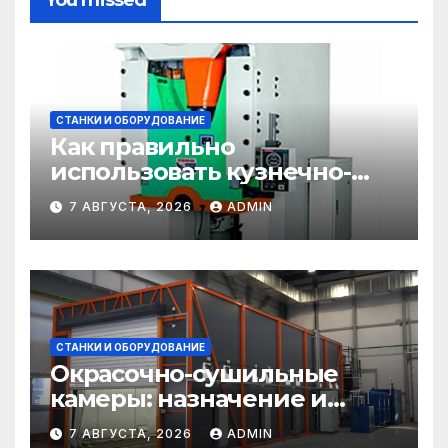
You missed
СТАНКИ И ОБОРУДОВАНИЕ
Как правильно
использовать кузнечно-
прессовое оборудование
7 АВГУСТА, 2026
ADMIN
СТАНКИ И ОБОРУДОВАНИЕ
Окрасочно-сушильные
камеры: назначение и
области применения
7 АВГУСТА, 2026
ADMIN