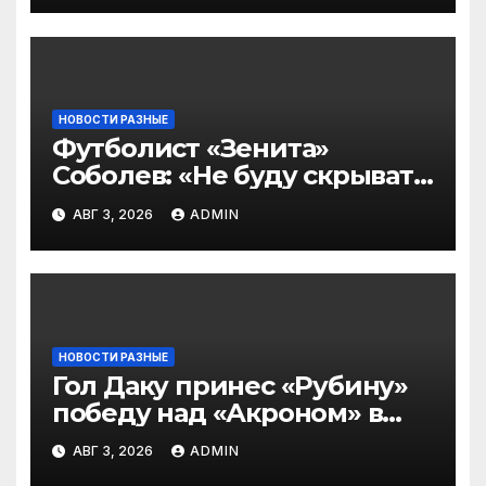
подписчиков МАТЧ
ПРЕМЬЕР
НОВОСТИ РАЗНЫЕ
Футболист «Зенита»
Соболев: «Не буду скрывать
— в Оренбурге всегда
АВГ 3, 2026
ADMIN
тяжело играть»
НОВОСТИ РАЗНЫЕ
Гол Даку принес «Рубину»
победу над «Акроном» в
матче РПЛ
АВГ 3, 2026
ADMIN