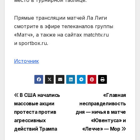
Прямые трансляции матчей Ла Лиги
смотрите в эфире телеканалов группы
«Матч», а также на сайтах matchtv.ru
и sportbox.ru.
Источник
Навигация
В США начались
«Главная
массовые акции
несправделивость
по
протеста против
дня — ничья в матче
записям
агрессивных
«Ювентуса» и
действий Трампа
«Лечче» — Мор