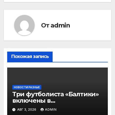
От
admin
Похожая запись
НОВОСТИ РАЗНЫЕ
Три футболиста «Балтики»
включены в
символическую сборную
АВГ 3, 2026
ADMIN
2‑го тура РПЛ по версии