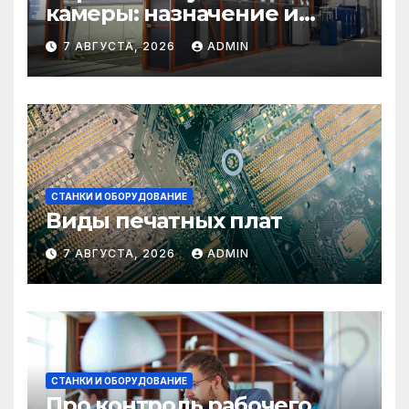
камеры: назначение и
области применения
7 АВГУСТА, 2026
ADMIN
СТАНКИ И ОБОРУДОВАНИЕ
Виды печатных плат
7 АВГУСТА, 2026
ADMIN
СТАНКИ И ОБОРУДОВАНИЕ
Про контроль рабочего