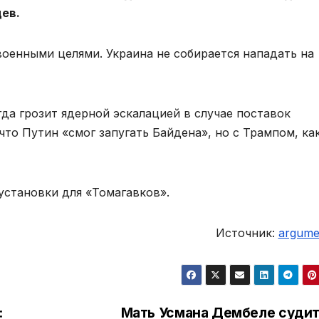
ев.
 военными целями. Украина не собирается нападать на
гда грозит ядерной эскалацией в случае поставок
что Путин «смог запугать Байдена», но с Трампом, ка
становки для «Томагавков».
Источник:
argumen
:
Мать Усмана Дембеле судит