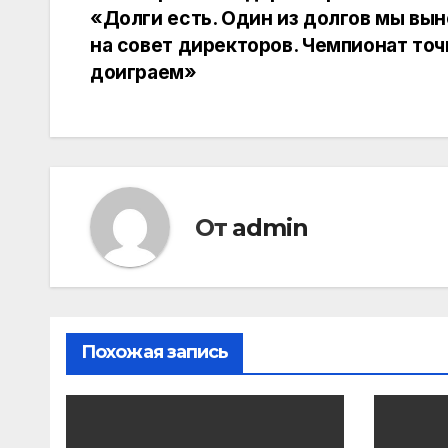
«Долги есть. Один из долгов мы вы
по
на совет директоров. Чемпионат то
доиграем»
записям
От
admin
Похожая запись