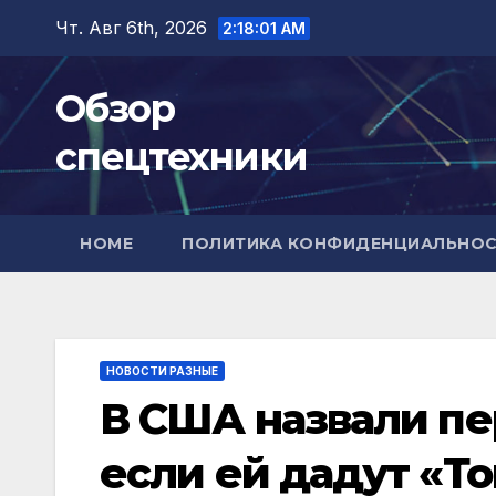
Перейти
Чт. Авг 6th, 2026
2:18:02 AM
к
содержимому
Обзор
спецтехники
HOME
ПОЛИТИКА КОНФИДЕНЦИАЛЬНО
НОВОСТИ РАЗНЫЕ
В США назвали пе
если ей дадут «Т