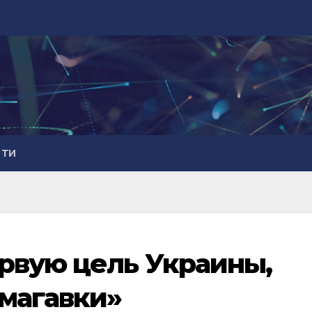
СТИ
рвую цель Украины,
омагавки»