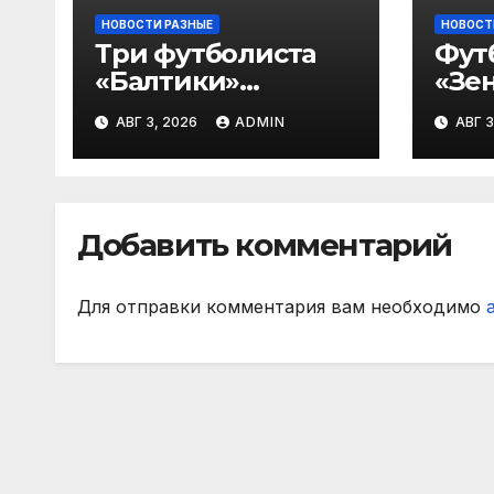
НОВОСТИ РАЗНЫЕ
НОВОСТ
Три футболиста
Фут
«Балтики»
«Зен
включены в
«Не
АВГ 3, 2026
ADMIN
АВГ 3
символическую
— в
сборную 2‑го тура
все
РПЛ по версии
игр
подписчиков
Добавить комментарий
МАТЧ ПРЕМЬЕР
Для отправки комментария вам необходимо