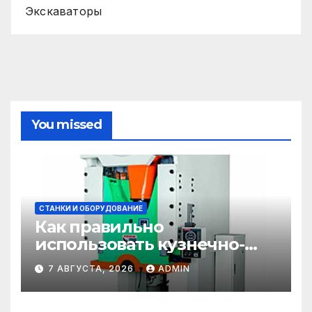
Экскаваторы
You missed
СТАНКИ И ОБОРУДОВАНИЕ
Как правильно
использовать кузнечно-
прессовое оборудование
7 АВГУСТА, 2026
ADMIN