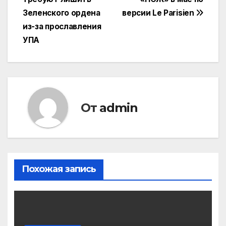
записям
Зеленского ордена
версии Le Parisien
из-за прославления
УПА
От
admin
Похожая запись