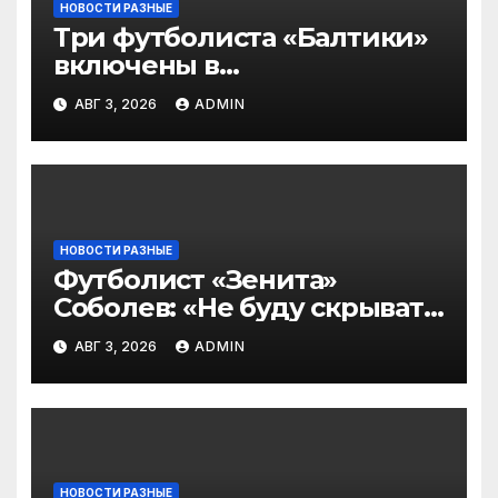
НОВОСТИ РАЗНЫЕ
Три футболиста «Балтики»
включены в
символическую сборную
АВГ 3, 2026
ADMIN
2‑го тура РПЛ по версии
подписчиков МАТЧ
ПРЕМЬЕР
НОВОСТИ РАЗНЫЕ
Футболист «Зенита»
Соболев: «Не буду скрывать
— в Оренбурге всегда
АВГ 3, 2026
ADMIN
тяжело играть»
НОВОСТИ РАЗНЫЕ