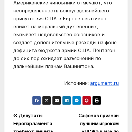
Американские чиновники отмечают, что
неопределённость вокруг дальнейшего
присутствия США в Европе негативно
влияет на моральный дух военных,
вызывает недовольство союзников и
создаёт дополнительные расходы на фоне
дефицита бюджета армии США. Пентагон
до сих пор ожидает разъяснений по
дальнейшим планам Вашингтона.
Источник:
argumenti.ru
Навигация
Депутаты
Сафонов признан
Европарламента
лучшим игроком
по
требуют лишить
«ПСЖ» в мае по