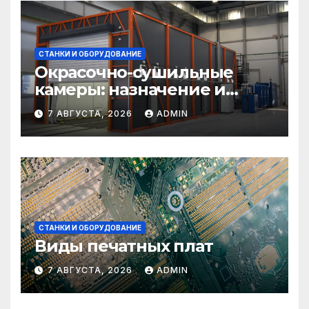
СТАНКИ И ОБОРУДОВАНИЕ
Окрасочно-сушильные
камеры: назначение и
области применения
7 АВГУСТА, 2026
ADMIN
СТАНКИ И ОБОРУДОВАНИЕ
Виды печатных плат
7 АВГУСТА, 2026
ADMIN