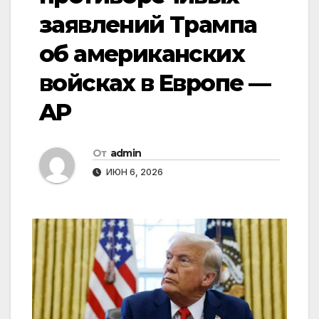
заявлений Трампа
об американских
войсках в Европе —
AP
От
admin
ИЮН 6, 2026