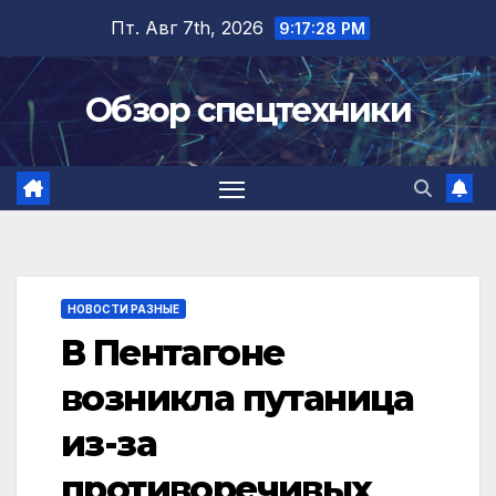
Перейти
Пт. Авг 7th, 2026
9:17:29 PM
к
содержимому
Обзор спецтехники
НОВОСТИ РАЗНЫЕ
В Пентагоне
возникла путаница
из-за
противоречивых