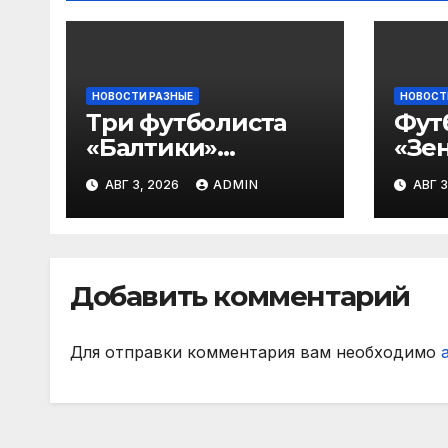
НОВОСТИ РАЗНЫЕ
НОВОСТ
Три футболиста
Фут
«Балтики»
«Зен
включены в
«Не
АВГ 3, 2026
ADMIN
АВГ 3
символическую
— в
сборную 2‑го тура
все
РПЛ по версии
игр
подписчиков
Добавить комментарий
МАТЧ ПРЕМЬЕР
Для отправки комментария вам необходимо