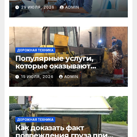
29 ИЮЛЯ, 2026
ADMIN
ДОРОЖНАЯ ТЕХНИКА
Популярные услуги,
которые оказывают
самосвалы в строительстве
15 ИЮЛЯ, 2026
ADMIN
и логистике
ДОРОЖНАЯ ТЕХНИКА
Как доказать факт
повреждения груза при