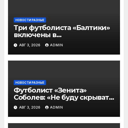
НОВОСТИ РАЗНЫЕ
Три футболиста «Балтики»
включены в
символическую сборную
АВГ 3, 2026
ADMIN
2‑го тура РПЛ по версии
подписчиков МАТЧ
ПРЕМЬЕР
НОВОСТИ РАЗНЫЕ
Футболист «Зенита»
Соболев: «Не буду скрывать
— в Оренбурге всегда
АВГ 3, 2026
ADMIN
тяжело играть»