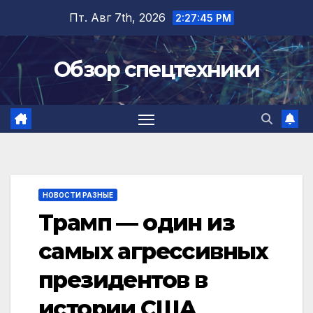
Перейти
Пт. Авг 7th, 2026
2:27:46 PM
к
содержимому
Обзор спецтехники
НОВОСТИ РАЗНЫЕ
Трамп — один из
самых агрессивных
президентов в
истории США