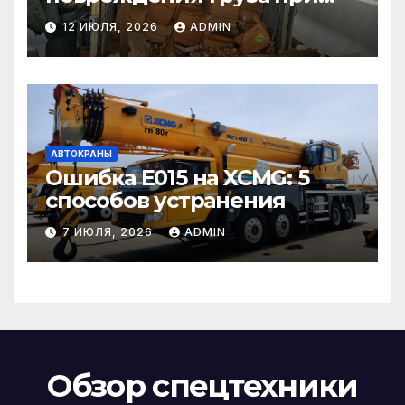
страховом случае
12 ИЮЛЯ, 2026
ADMIN
АВТОКРАНЫ
Ошибка E015 на XCMG: 5
способов устранения
7 ИЮЛЯ, 2026
ADMIN
Обзор спецтехники