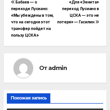
Навигация
Бабаев — о
«Для «Зенита»
переходе Лусиано:
переход Лусиано в
по
«Мы убеждены в том,
ЦСКА — это не
записям
что на сегодня этот
потеря» — Гасилин
трансфер пойдет на
пользу ЦСКА»
От
admin
Похожая запись