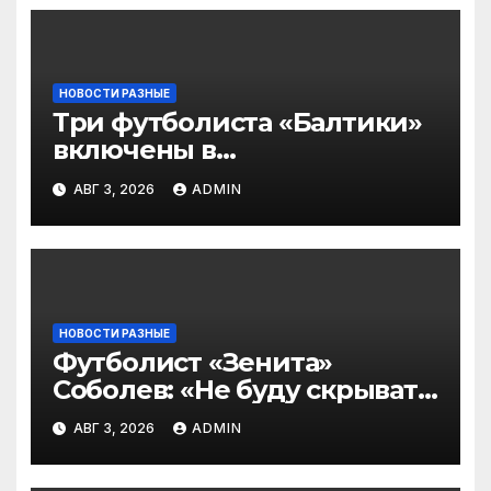
НОВОСТИ РАЗНЫЕ
Три футболиста «Балтики»
включены в
символическую сборную
АВГ 3, 2026
ADMIN
2‑го тура РПЛ по версии
подписчиков МАТЧ
ПРЕМЬЕР
НОВОСТИ РАЗНЫЕ
Футболист «Зенита»
Соболев: «Не буду скрывать
— в Оренбурге всегда
АВГ 3, 2026
ADMIN
тяжело играть»