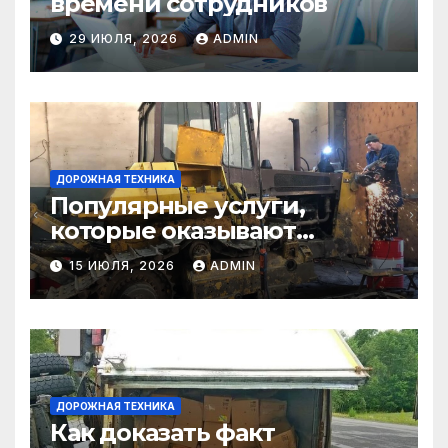
времени сотрудников
29 ИЮЛЯ, 2026
ADMIN
ДОРОЖНАЯ ТЕХНИКА
Популярные услуги,
которые оказывают
самосвалы в строительстве
15 ИЮЛЯ, 2026
ADMIN
и логистике
ДОРОЖНАЯ ТЕХНИКА
Как доказать факт