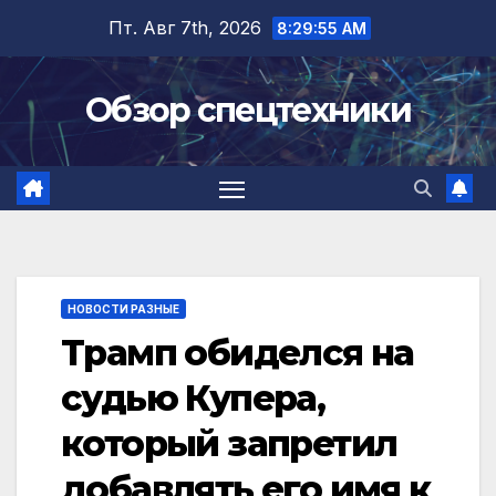
Перейти
Пт. Авг 7th, 2026
8:29:56 AM
к
содержимому
Обзор спецтехники
НОВОСТИ РАЗНЫЕ
Трамп обиделся на
судью Купера,
который запретил
добавлять его имя к