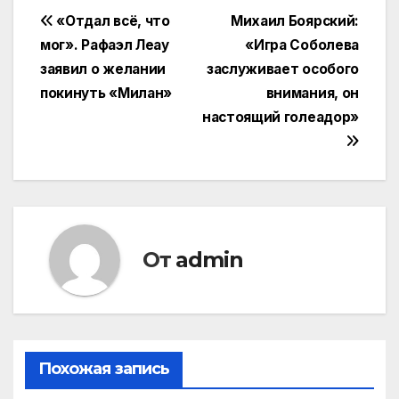
Навигация
«Отдал всё, что
Михаил Боярский:
мог». Рафаэл Леау
«Игра Соболева
по
заявил о желании
заслуживает особого
записям
покинуть «Милан»
внимания, он
настоящий голеадор»
От
admin
Похожая запись