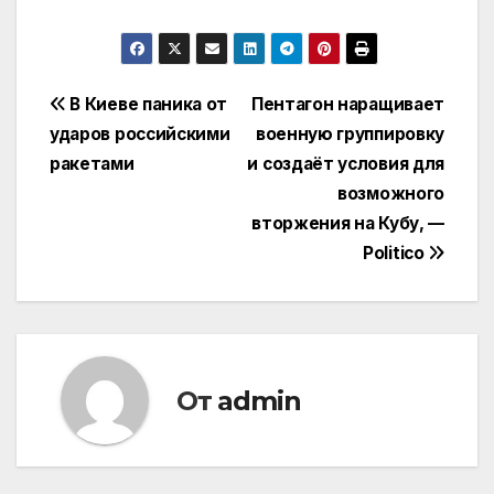
Навигация
В Киеве паника от
Пентагон наращивает
ударов российскими
военную группировку
по
ракетами
и создаёт условия для
записям
возможного
вторжения на Кубу, —
Politico
От
admin