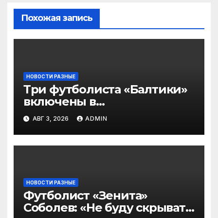
Похожая запись
НОВОСТИ РАЗНЫЕ
Три футболиста «Балтики»
включены в
символическую сборную
АВГ 3, 2026
ADMIN
2‑го тура РПЛ по версии
подписчиков МАТЧ
ПРЕМЬЕР
НОВОСТИ РАЗНЫЕ
Футболист «Зенита»
Соболев: «Не буду скрывать