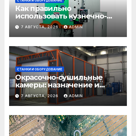
СТАНКИ И ОБОРУДОВАНИЕ
Как правильно
использовать кузнечно-
прессовое оборудование
7 АВГУСТА, 2026
ADMIN
СТАНКИ И ОБОРУДОВАНИЕ
Окрасочно-сушильные
камеры: назначение и
области применения
7 АВГУСТА, 2026
ADMIN