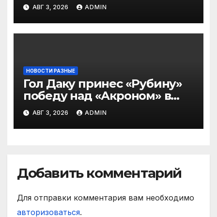
— в Оренбурге всегда
АВГ 3, 2026
ADMIN
тяжело играть»
НОВОСТИ РАЗНЫЕ
Гол Даку принес «Рубину»
победу над «Акроном» в
матче РПЛ
АВГ 3, 2026
ADMIN
Добавить комментарий
Для отправки комментария вам необходимо
авторизоваться
.