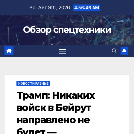
Перейти
Вс. Авг 9th, 2026
4:56:47 AM
к
содержимому
Обзор спецтехники
НОВОСТИ РАЗНЫЕ
Трамп: Никаких
войск в Бейрут
направлено не
будет —