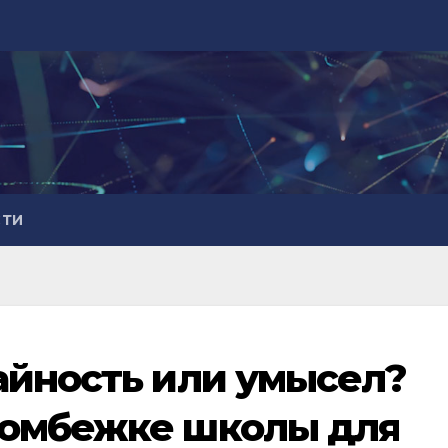
СТИ
айность или умысел?
бомбежке школы для