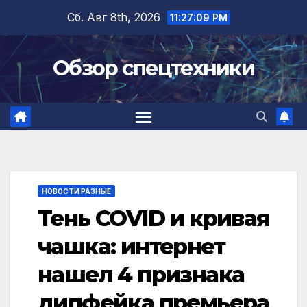
Перейти
Сб. Авг 8th, 2026
11:27:10 PM
к
содержимому
Обзор спецтехники
НОВОСТИ РАЗНЫЕ
Тень COVID и кривая
чашка: интернет
нашел 4 признака
дипфейка премьера