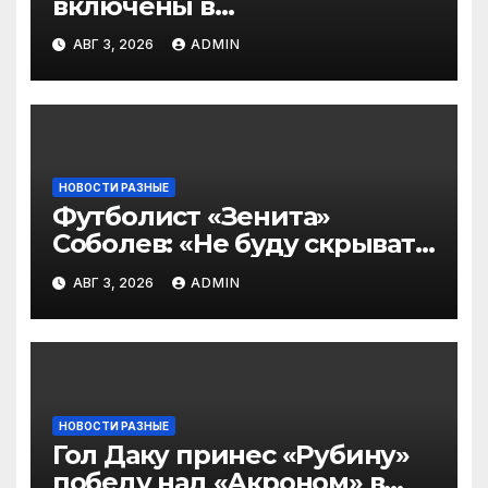
включены в
символическую сборную
АВГ 3, 2026
ADMIN
2‑го тура РПЛ по версии
подписчиков МАТЧ
ПРЕМЬЕР
НОВОСТИ РАЗНЫЕ
Футболист «Зенита»
Соболев: «Не буду скрывать
— в Оренбурге всегда
АВГ 3, 2026
ADMIN
тяжело играть»
НОВОСТИ РАЗНЫЕ
Гол Даку принес «Рубину»
победу над «Акроном» в