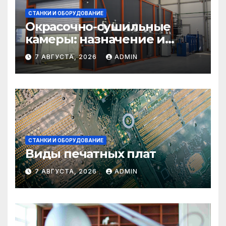
СТАНКИ И ОБОРУДОВАНИЕ
Окрасочно-сушильные
камеры: назначение и
области применения
7 АВГУСТА, 2026
ADMIN
СТАНКИ И ОБОРУДОВАНИЕ
Виды печатных плат
7 АВГУСТА, 2026
ADMIN