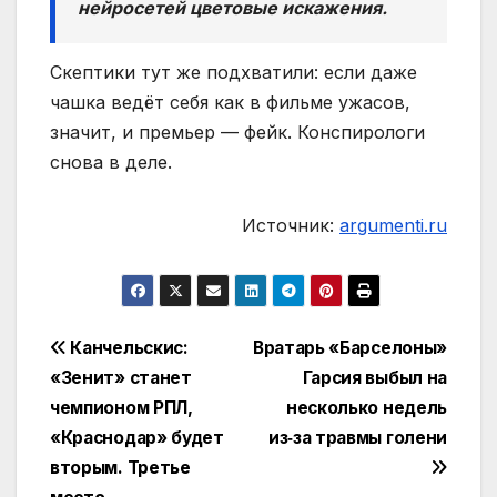
нейросетей цветовые искажения.
Скептики тут же подхватили: если даже
чашка ведёт себя как в фильме ужасов,
значит, и премьер — фейк. Конспирологи
снова в деле.
Источник:
argumenti.ru
Навигация
Канчельскис:
Вратарь «Барселоны»
«Зенит» станет
Гарсия выбыл на
по
чемпионом РПЛ,
несколько недель
записям
«Краснодар» будет
из‑за травмы голени
вторым. Третье