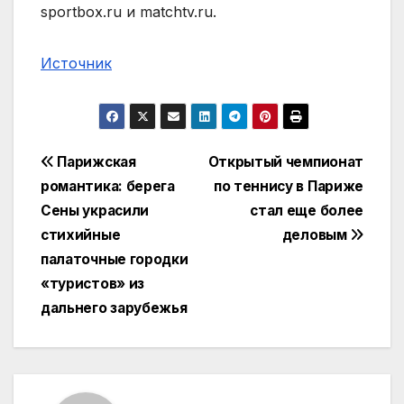
sportbox.ru и matchtv.ru.
Источник
Навигация
Парижская
Открытый чемпионат
романтика: берега
по теннису в Париже
по
Сены украсили
стал еще более
записям
стихийные
деловым
палаточные городки
«туристов» из
дальнего зарубежья