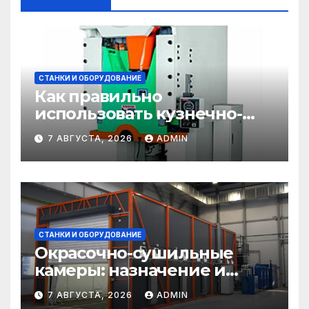
СТАНКИ И ОБОРУДОВАНИЕ
Как правильно
использовать кузнечно-
прессовое оборудование
7 АВГУСТА, 2026
ADMIN
СТАНКИ И ОБОРУДОВАНИЕ
Окрасочно-сушильные
камеры: назначение и
области применения
7 АВГУСТА, 2026
ADMIN