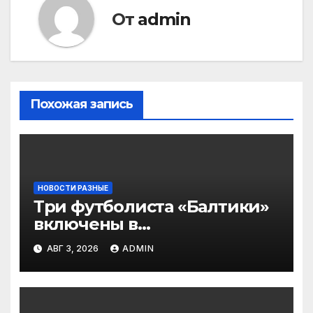
От
admin
Похожая запись
НОВОСТИ РАЗНЫЕ
Три футболиста «Балтики»
включены в
символическую сборную
АВГ 3, 2026
ADMIN
2‑го тура РПЛ по версии
подписчиков МАТЧ
ПРЕМЬЕР