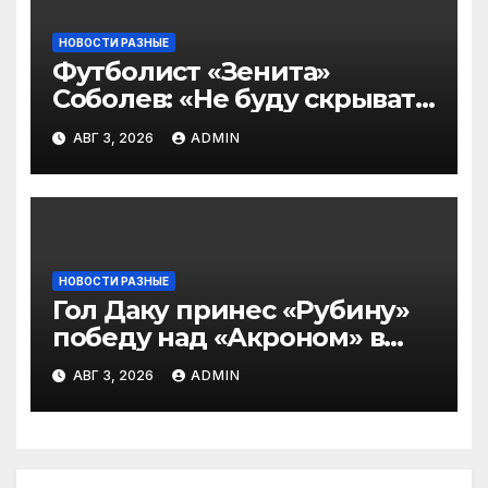
НОВОСТИ РАЗНЫЕ
Футболист «Зенита»
Соболев: «Не буду скрывать
— в Оренбурге всегда
АВГ 3, 2026
ADMIN
тяжело играть»
НОВОСТИ РАЗНЫЕ
Гол Даку принес «Рубину»
победу над «Акроном» в
матче РПЛ
АВГ 3, 2026
ADMIN