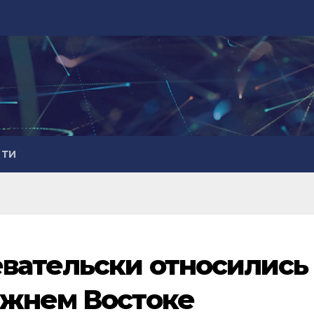
СТИ
вательски относились
ижнем Востоке