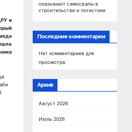
оказывают самосвалы в
строительстве и логистике
ЦРУ и
орый
ммеда
Последние комментарии
зошла
вника
Нет комментариев для
просмотра.
ца
Архив
аби
В
ь
Август 2026
Июль 2026