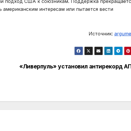
ий подход США к союзникам. Поддержка прекращаетс
ть американским интересам или пытается вести
Источник:
argumen
«Ливерпуль» установил антирекорд А