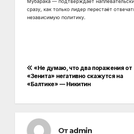
Мубарака — подтверждает наплевательск
сразу, как только лидер перестаёт отвеча
независимую политику.
Навигация
«Не думаю, что два поражения от
«Зенита» негативно скажутся на
по
«Балтике» — Никитин
записям
От
admin