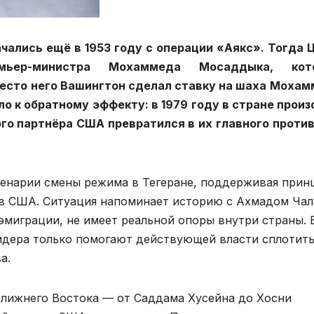
ались ещё в 1953 году с операции «Аякс». Тогда 
емьер-министра Мохаммеда Мосаддыка, кот
есто него Вашингтон сделал ставку на шаха Моха
ло к обратному эффекту: в 1979 году в стране прои
го партнёра США превратился в их главного проти
ценарии смены режима в Тегеране, поддерживая прин
 в США. Ситуация напоминает историю с Ахмадом Чал
эмиграции, не имеет реальной опоры внутри страны. 
идера только помогают действующей власти сплотит
а.
лижнего Востока — от Саддама Хусейна до Хосни