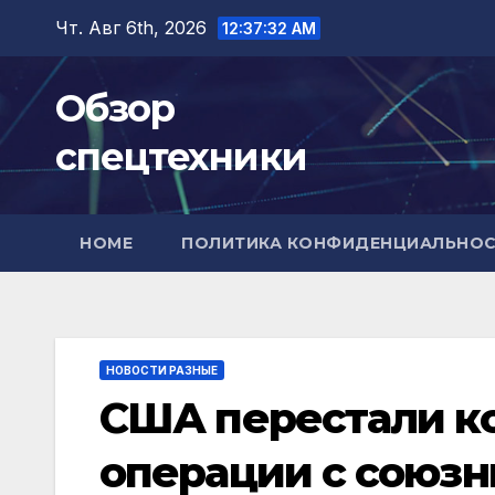
Перейти
Чт. Авг 6th, 2026
12:37:33 AM
к
содержимому
Обзор
спецтехники
HOME
ПОЛИТИКА КОНФИДЕНЦИАЛЬНО
НОВОСТИ РАЗНЫЕ
США перестали к
операции с союзн