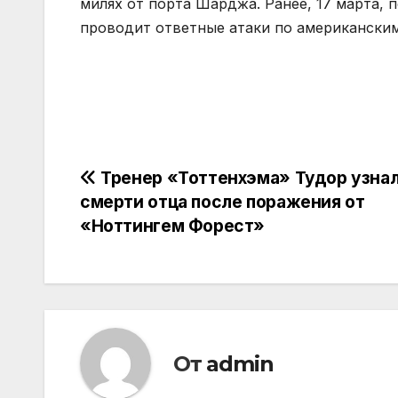
милях от порта Шарджа. Ранее, 17 марта, 
проводит ответные атаки по американским
Навигация
Тренер «Тоттенхэма» Тудор узнал
смерти отца после поражения от
по
«Ноттингем Форест»
записям
От
admin