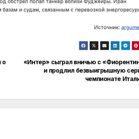
под обстрел попал танкер вблизи Фуджейры. Иран
 базам и судам, связанным с перевозкой энергоресур
Источник:
argumen
 о
«Интер» сыграл вничью с «Фиоренти
и продлил безвыигрышную сер
чемпионате Итал