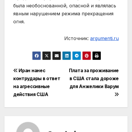
была необоснованной, опасной и являлась
явным нарушением режима прекращения
огня.
Источник:
argumenti.ru
Навигация
Иран нанес
Плата за проживание
контрудары в ответ
в США стала дороже
по
на агрессивные
для Анжелики Варум
записям
действия США