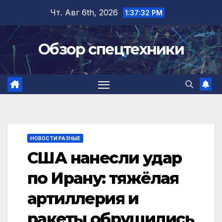
Перейти
Чт. Авг 6th, 2026
1:37:33 PM
к
содержимому
Обзор спецтехники
НОВОСТИ РАЗНЫЕ
США нанесли удар
по Ирану: тяжёлая
артиллерия и
ракеты обрушились