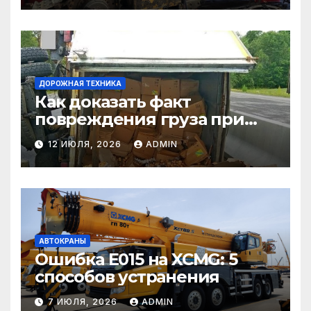
ДОРОЖНАЯ ТЕХНИКА
Как доказать факт
повреждения груза при
страховом случае
12 ИЮЛЯ, 2026
ADMIN
АВТОКРАНЫ
Ошибка E015 на XCMG: 5
способов устранения
7 ИЮЛЯ, 2026
ADMIN