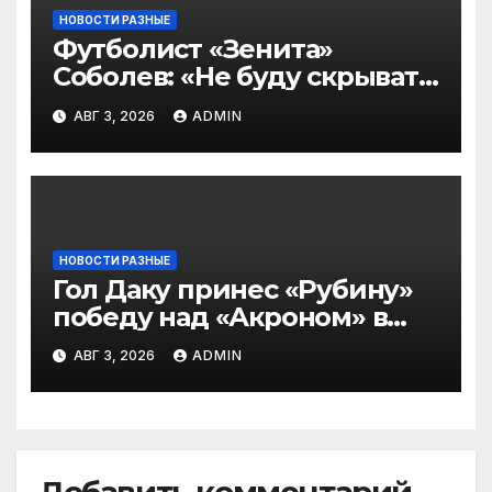
НОВОСТИ РАЗНЫЕ
Футболист «Зенита»
Соболев: «Не буду скрывать
— в Оренбурге всегда
АВГ 3, 2026
ADMIN
тяжело играть»
НОВОСТИ РАЗНЫЕ
Гол Даку принес «Рубину»
победу над «Акроном» в
матче РПЛ
АВГ 3, 2026
ADMIN