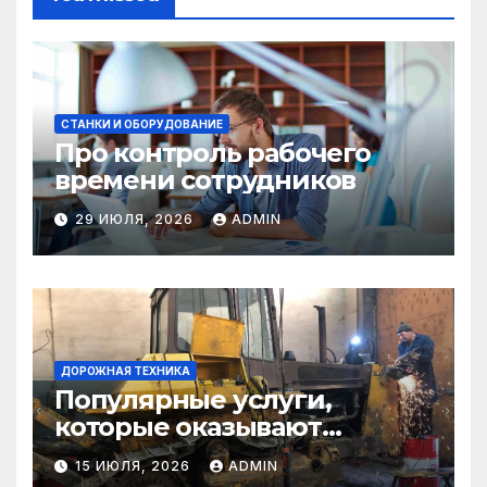
СТАНКИ И ОБОРУДОВАНИЕ
Про контроль рабочего
времени сотрудников
29 ИЮЛЯ, 2026
ADMIN
ДОРОЖНАЯ ТЕХНИКА
Популярные услуги,
которые оказывают
самосвалы в строительстве
15 ИЮЛЯ, 2026
ADMIN
и логистике