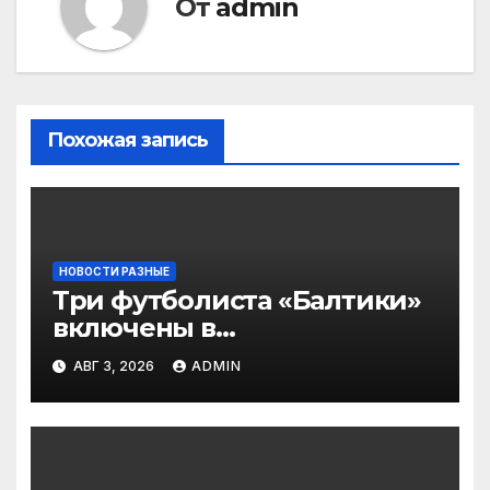
От
admin
Похожая запись
НОВОСТИ РАЗНЫЕ
Три футболиста «Балтики»
включены в
символическую сборную
АВГ 3, 2026
ADMIN
2‑го тура РПЛ по версии
подписчиков МАТЧ
ПРЕМЬЕР