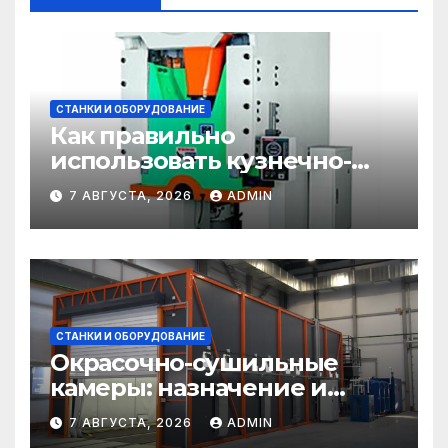
СТАНКИ И ОБОРУДОВАНИЕ
Как правильно
использовать кузнечно-
прессовое оборудование
7 АВГУСТА, 2026
ADMIN
СТАНКИ И ОБОРУДОВАНИЕ
Окрасочно-сушильные
камеры: назначение и
области применения
7 АВГУСТА, 2026
ADMIN