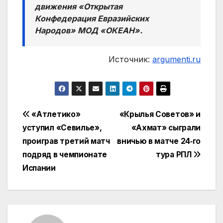
движения «Открытая
Конфедерация Евразийских
Народов» МОД «ОКЕАН».
Источник:
argumenti.ru
Навигация
«Атлетико»
«Крылья Советов» и
уступил «Севилье»,
«Ахмат» сыграли
по
проиграв третий матч
вничью в матче 24‑го
записям
подряд в чемпионате
тура РПЛ
Испании