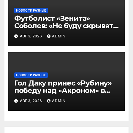
НОВОСТИ РАЗНЫЕ
Футболист «Зенита»
Соболев: «Не буду скрывать
— в Оренбурге всегда
АВГ 3, 2026
ADMIN
тяжело играть»
НОВОСТИ РАЗНЫЕ
Гол Даку принес «Рубину»
победу над «Акроном» в
матче РПЛ
АВГ 3, 2026
ADMIN