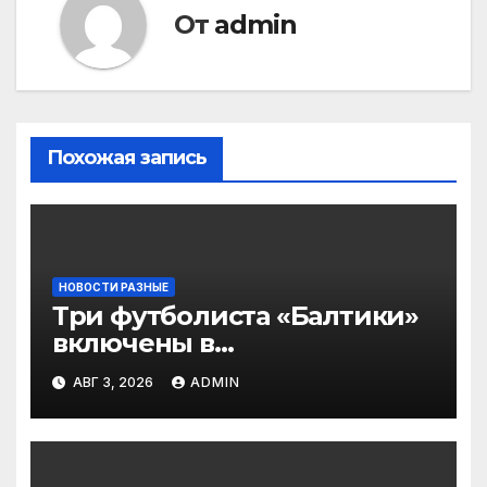
От
admin
Похожая запись
НОВОСТИ РАЗНЫЕ
Три футболиста «Балтики»
включены в
символическую сборную
АВГ 3, 2026
ADMIN
2‑го тура РПЛ по версии
подписчиков МАТЧ
ПРЕМЬЕР