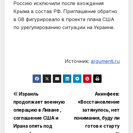
Россию исключили после вхождения
Крыма в состав РФ. Приглашение обратно
в G8 фигурировало в проекте плана США
по урегулированию ситуации на Украине.
Источник:
argumenti.ru
Навигация
Израиль
Акинфеев:
продолжает военную
«Восстановление
по
операцию в Ливане ,
затянулось, нет
записям
соглашение США и
понимания, буду ли
Ирана опять под
готов к старту