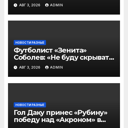
символическую сборную
АВГ 3, 2026
ADMIN
2‑го тура РПЛ по версии
подписчиков МАТЧ
ПРЕМЬЕР
НОВОСТИ РАЗНЫЕ
Футболист «Зенита»
Соболев: «Не буду скрывать
— в Оренбурге всегда
АВГ 3, 2026
ADMIN
тяжело играть»
НОВОСТИ РАЗНЫЕ
Гол Даку принес «Рубину»
победу над «Акроном» в
матче РПЛ