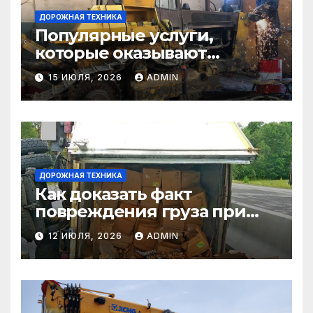
ДОРОЖНАЯ ТЕХНИКА
Популярные услуги,
которые оказывают
самосвалы в строительстве
15 ИЮЛЯ, 2026
ADMIN
и логистике
ДОРОЖНАЯ ТЕХНИКА
Как доказать факт
повреждения груза при
страховом случае
12 ИЮЛЯ, 2026
ADMIN