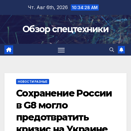
Перейти
Чт. Авг 6th, 2026
10:34:29 AM
к
содержимому
Обзор спецтехники
НОВОСТИ РАЗНЫЕ
Сохранение России
в G8 могло
предотвратить
кризис на Украине