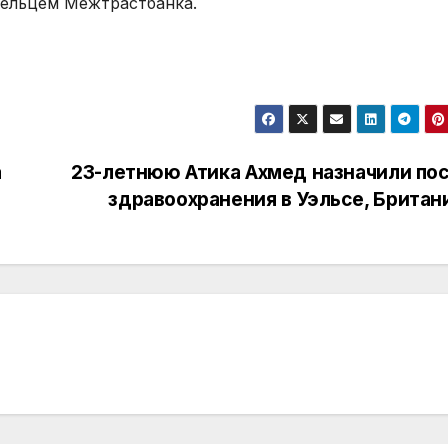
дельцем Межтрастбанка.
а
23-летнюю Атика Ахмед назначили по
а
здравоохранения в Уэльсе, Британ