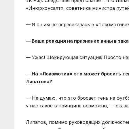
УК РФ). Следствие предполагает, что Лип
«Инюрконсалт», советника министра путей
— Я с ним не пересекалась в «Локомотиве»
— Ваша реакция на признание вины в зак
— Ужас! Шокирующая ситуация! Просто нев
— На «Локомотив» это может бросить тен
Липатова?
— Не думаю, что это бросает тень на футб
у нас такое в принципе возможно, — сказ
Липатов, помимо руководящих должностей