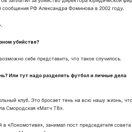
атов заплатил за убийство директора юридической фи
 сообщения РФ Александра Фоминова в 2002 году.
.
азном убийстве?
озможно себе представить, что такое случилось.
ь? Или тут надо разделять футбол и личные дела
ольный клуб. Это бросает тень на всю нашу жизнь, чт
ала Смородская «Матч ТВ».
 в «Локомотиве», занимал пост председателя совета