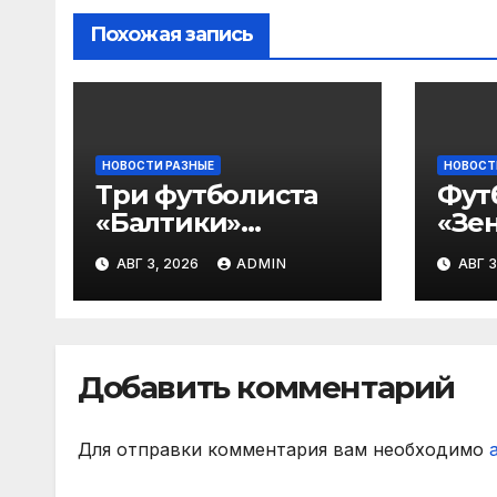
Похожая запись
НОВОСТИ РАЗНЫЕ
НОВОСТ
Три футболиста
Фут
«Балтики»
«Зен
включены в
«Не
АВГ 3, 2026
ADMIN
АВГ 3
символическую
— в
сборную 2‑го тура
все
РПЛ по версии
игр
подписчиков
Добавить комментарий
МАТЧ ПРЕМЬЕР
Для отправки комментария вам необходимо