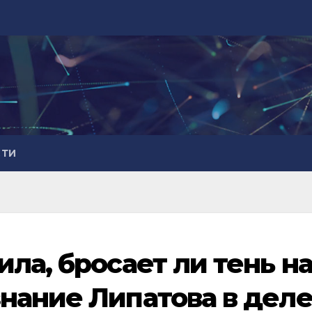
СТИ
ла, бросает ли тень н
нание Липатова в дел