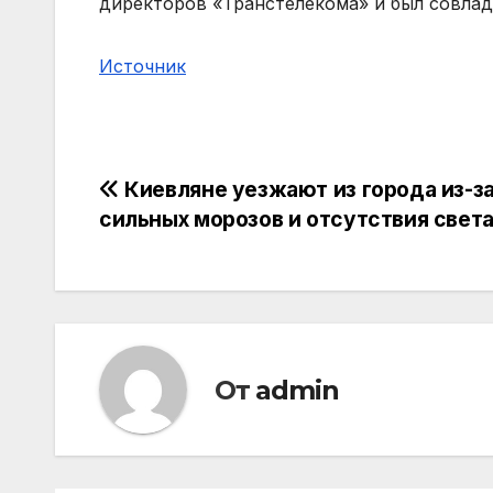
директоров «Транстелекома» и был совла
Источник
Навигация
Киевляне уезжают из города из-з
сильных морозов и отсутствия свет
по
записям
От
admin