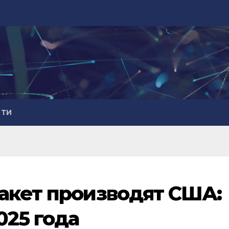
СТИ
акет производят США:
025 года