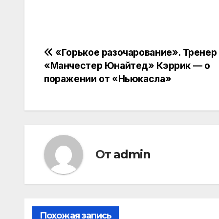
Навигация
«Горькое разочарование». Тренер
«Манчестер Юнайтед» Кэррик — о
по
поражении от «Ньюкасла»
записям
От
admin
Похожая запись