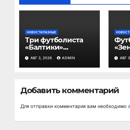
НОВОСТИ РАЗНЫЕ
НОВОСТ
Три футболиста
Фут
«Балтики»
«Зен
включены в
«Не
АВГ 3, 2026
ADMIN
АВГ 3
символическую
— в
сборную 2‑го тура
все
РПЛ по версии
игр
подписчиков
Добавить комментарий
МАТЧ ПРЕМЬЕР
Для отправки комментария вам необходимо