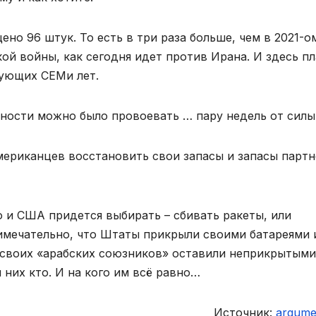
щено 96 штук. То есть в три раза больше, чем в 2021-о
кой войны, как сегодня идет против Ирана. И здесь п
дующих СЕМи лет.
вности можно было провоевать … пару недель от силы
американцев восстановить свои запасы и запасы парт
о и США придется выбирать – сбивать ракеты, или
римечательно, что Штаты прикрыли своими батареями 
 своих «арабских союзников» оставили неприкрытыми
 них кто. И на кого им всё равно…
Источник:
argumen