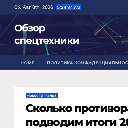
Перейти
Сб. Авг 8th, 2026
5:34:35 AM
к
содержимому
Обзор
спецтехники
HOME
ПОЛИТИКА КОНФИДЕНЦИАЛЬНО
НОВОСТИ РАЗНЫЕ
Сколько противор
подводим итоги 2