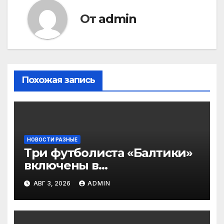
От
admin
Похожая запись
НОВОСТИ РАЗНЫЕ
Три футболиста «Балтики»
включены в
символическую сборную
АВГ 3, 2026
ADMIN
2‑го тура РПЛ по версии
подписчиков МАТЧ
ПРЕМЬЕР