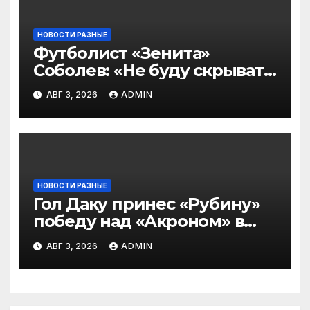
НОВОСТИ РАЗНЫЕ
Футболист «Зенита»
Соболев: «Не буду скрывать
— в Оренбурге всегда
АВГ 3, 2026
ADMIN
тяжело играть»
НОВОСТИ РАЗНЫЕ
Гол Даку принес «Рубину»
победу над «Акроном» в
матче РПЛ
АВГ 3, 2026
ADMIN