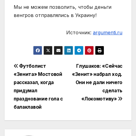
Мы не можем позволить, чтобы деньги
венгров отправлялись в Украину!
Источник:
argumenti.ru
Навигация
Футболист
Глушаков: «Сейчас
«Зенита» Мостовой
«Зенит» набрал ход.
по
рассказал, когда
Они не дали ничего
записям
придумал
сделать
празднование гола с
«Локомотиву»
балаклавой