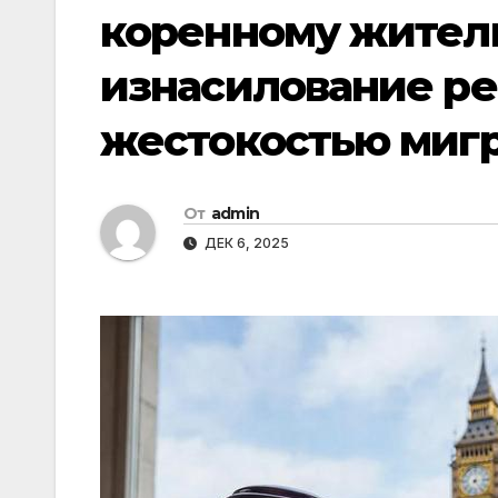
коренному жителю
изнасилование ре
жестокостью мигр
От
admin
ДЕК 6, 2025