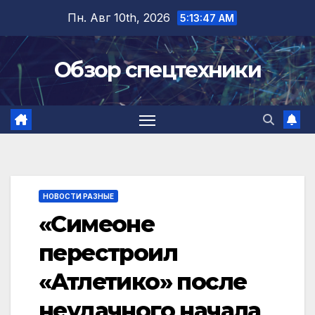
Перейти
Пн. Авг 10th, 2026
5:13:48 AM
к
содержимому
Обзор спецтехники
НОВОСТИ РАЗНЫЕ
«Симеоне
перестроил
«Атлетико» после
неудачного начала