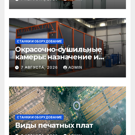
СТАНКИ И ОБОРУДОВАНИЕ
Окрасочно-сушильные
камеры: назначение и
области применения
7 АВГУСТА, 2026
ADMIN
СТАНКИ И ОБОРУДОВАНИЕ
Виды печатных плат