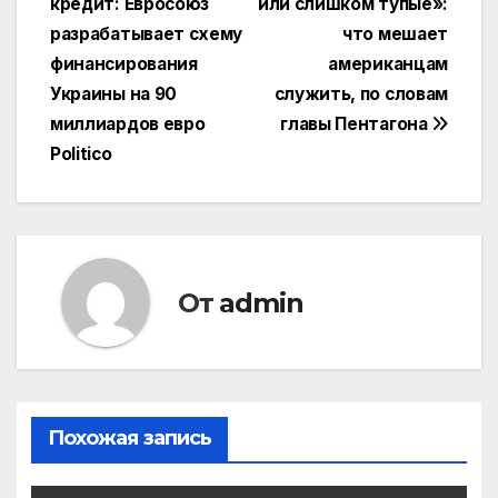
кредит: Евросоюз
или слишком тупые»:
по
разрабатывает схему
что мешает
записям
финансирования
американцам
Украины на 90
служить, по словам
миллиардов евро
главы Пентагона
Politico
От
admin
Похожая запись