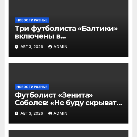
НОВОСТИ РАЗНЫЕ
Три футболиста «Балтики»
включены в
символическую сборную
АВГ 3, 2026
ADMIN
2‑го тура РПЛ по версии
подписчиков МАТЧ
ПРЕМЬЕР
НОВОСТИ РАЗНЫЕ
Футболист «Зенита»
Соболев: «Не буду скрывать
— в Оренбурге всегда
АВГ 3, 2026
ADMIN
тяжело играть»