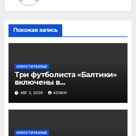
Похожая запись
НОВОСТИ РАЗНЫЕ
Три футболиста «Балтики»
включены в
символическую сборную
АВГ 3, 2026
ADMIN
2‑го тура РПЛ по версии
подписчиков МАТЧ
ПРЕМЬЕР
НОВОСТИ РАЗНЫЕ