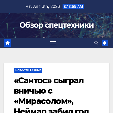
Перейти
Чт. Авг 6th, 2026
8:13:56 AM
к
содержимому
Обзор спецтехники
НОВОСТИ РАЗНЫЕ
«Сантос» сыграл
вничью с
«Мирасолом»,
Неймар забил гол