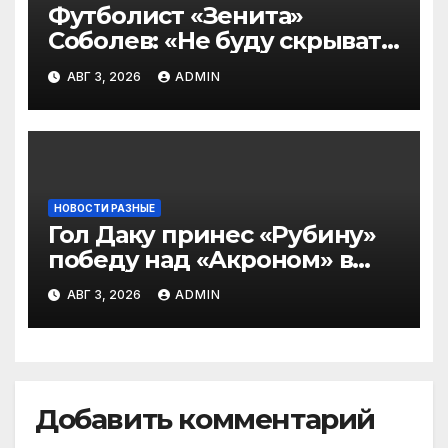
Футболист «Зенита»
Соболев: «Не буду скрывать
— в Оренбурге всегда
АВГ 3, 2026
ADMIN
тяжело играть»
НОВОСТИ РАЗНЫЕ
Гол Даку принес «Рубину»
победу над «Акроном» в
матче РПЛ
АВГ 3, 2026
ADMIN
Добавить комментарий