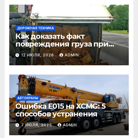
ДОРОЖНАЯ ТЕХНИКА
Как доказать факт
повреждения груза при
страховом случае
12 ИЮЛЯ, 2026
ADMIN
АВТОКРАНЫ
Ошибка E015 на XCMG: 5
способов устранения
7 ИЮЛЯ, 2026
ADMIN