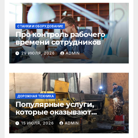
СТАНКИ И ОБОРУДОВАНИЕ
Про контроль рабочего
времени сотрудников
29 ИЮЛЯ, 2026
ADMIN
ДОРОЖНАЯ ТЕХНИКА
Популярные услуги,
которые оказывают
самосвалы в строительстве
15 ИЮЛЯ, 2026
ADMIN
и логистике