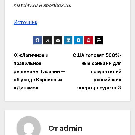
matchtv.ru и sportbox.ru.
Источник
Навигация
«Логичное и
США готовят 500%-
правильное
ные санкции для
по
решение». Гасилин —
покупателей
записям
об уходе Карпина из
российских
«Динамо»
энергоресурсов
От
admin