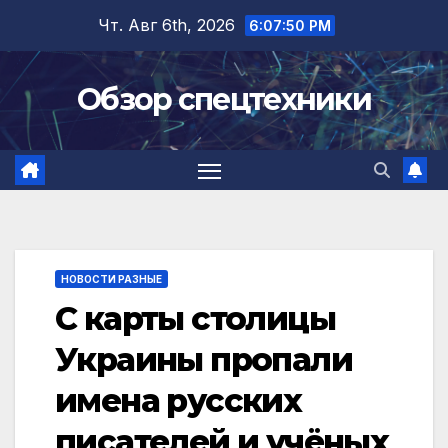
Перейти
Чт. Авг 6th, 2026
6:07:51 PM
к
содержимому
Обзор спецтехники
НОВОСТИ РАЗНЫЕ
С карты столицы
Украины пропали
имена русских
писателей и учёных