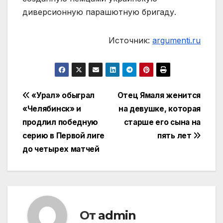
диверсионную парашютную бригаду.
Источник:
argumenti.ru
Навигация
«Урал» обыграл
Отец Ямаля женится
«Челябинск» и
на девушке, которая
по
продлил победную
старше его сына на
записям
серию в Первой лиге
пять лет
до четырех матчей
От
admin