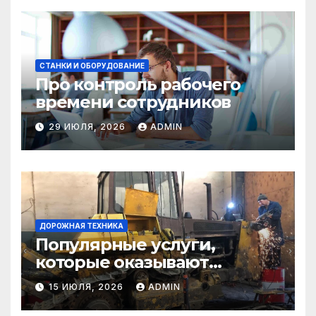
СТАНКИ И ОБОРУДОВАНИЕ
Про контроль рабочего
времени сотрудников
29 ИЮЛЯ, 2026
ADMIN
ДОРОЖНАЯ ТЕХНИКА
Популярные услуги,
которые оказывают
самосвалы в строительстве
15 ИЮЛЯ, 2026
ADMIN
и логистике