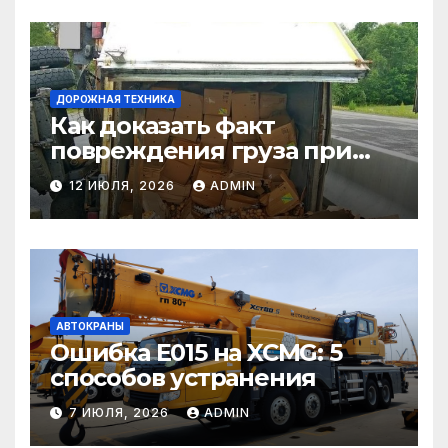
ДОРОЖНАЯ ТЕХНИКА
Как доказать факт
повреждения груза при
страховом случае
12 ИЮЛЯ, 2026
ADMIN
АВТОКРАНЫ
Ошибка E015 на XCMG: 5
способов устранения
7 ИЮЛЯ, 2026
ADMIN