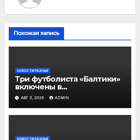
Похожая запись
НОВОСТИ РАЗНЫЕ
Три футболиста «Балтики»
включены в
символическую сборную
АВГ 3, 2026
ADMIN
2‑го тура РПЛ по версии
подписчиков МАТЧ
ПРЕМЬЕР
НОВОСТИ РАЗНЫЕ