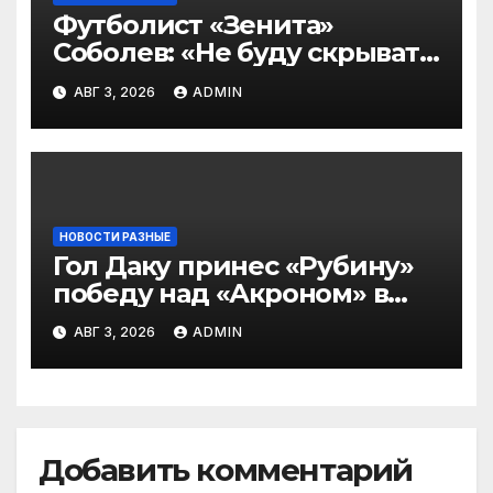
Футболист «Зенита»
Соболев: «Не буду скрывать
— в Оренбурге всегда
АВГ 3, 2026
ADMIN
тяжело играть»
НОВОСТИ РАЗНЫЕ
Гол Даку принес «Рубину»
победу над «Акроном» в
матче РПЛ
АВГ 3, 2026
ADMIN
Добавить комментарий