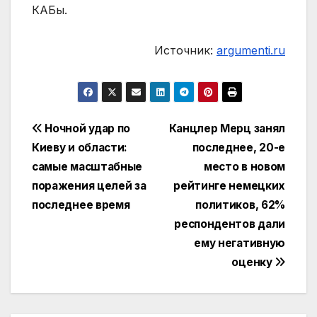
КАБы.
Источник:
argumenti.ru
Навигация
Ночной удар по
Канцлер Мерц занял
Киеву и области:
последнее, 20-е
по
самые масштабные
место в новом
записям
поражения целей за
рейтинге немецких
последнее время
политиков, 62%
респондентов дали
ему негативную
оценку