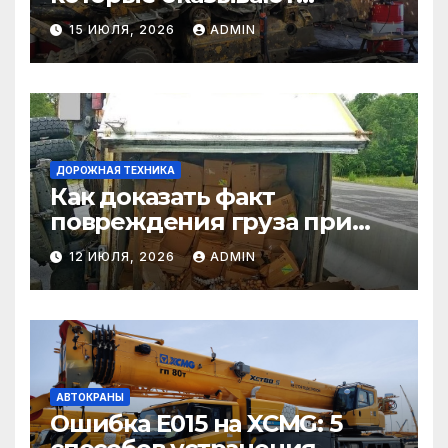
самосвалы в строительстве
15 ИЮЛЯ, 2026
ADMIN
и логистике
ДОРОЖНАЯ ТЕХНИКА
Как доказать факт
повреждения груза при
страховом случае
12 ИЮЛЯ, 2026
ADMIN
АВТОКРАНЫ
Ошибка E015 на XCMG: 5