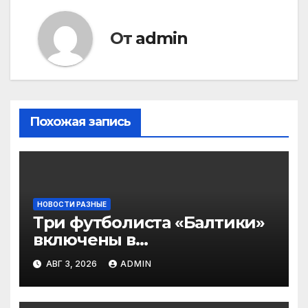
От
admin
Похожая запись
НОВОСТИ РАЗНЫЕ
Три футболиста «Балтики»
включены в
символическую сборную
АВГ 3, 2026
ADMIN
2‑го тура РПЛ по версии
подписчиков МАТЧ