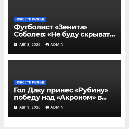
ПРЕМЬЕР
НОВОСТИ РАЗНЫЕ
Футболист «Зенита»
Соболев: «Не буду скрывать
— в Оренбурге всегда
АВГ 3, 2026
ADMIN
тяжело играть»
НОВОСТИ РАЗНЫЕ
Гол Даку принес «Рубину»
победу над «Акроном» в
матче РПЛ
АВГ 3, 2026
ADMIN