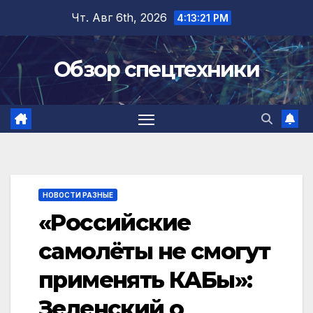
Перейти
Чт. Авг 6th, 2026
4:13:22 PM
к
содержимому
Обзор спецтехники
НОВОСТИ РАЗНЫЕ
«Российские
самолёты не смогут
применять КАБы»:
Зеленский о