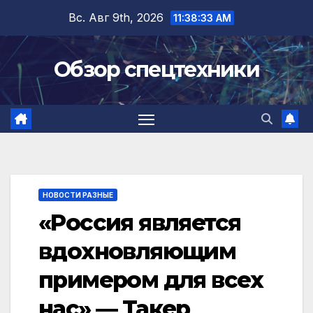
Перейти
Вс. Авг 9th, 2026
11:38:34 AM
к
содержимому
Обзор спецтехники
НОВОСТИ РАЗНЫЕ
«Россия является
вдохновляющим
примером для всех
нас» — Такер