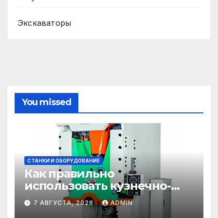
Экскаваторы
You missed
СТАНКИ И ОБОРУДОВАНИЕ
Как правильно
использовать кузнечно-
прессовое оборудование
7 АВГУСТА, 2026
ADMIN