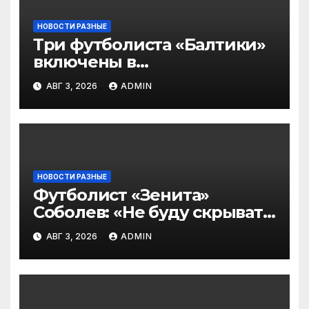
НОВОСТИ РАЗНЫЕ
Три футболиста «Балтики»
включены в
символическую сборную
АВГ 3, 2026
ADMIN
2‑го тура РПЛ по версии
подписчиков МАТЧ
ПРЕМЬЕР
НОВОСТИ РАЗНЫЕ
Футболист «Зенита»
Соболев: «Не буду скрывать
— в Оренбурге всегда
АВГ 3, 2026
ADMIN
тяжело играть»