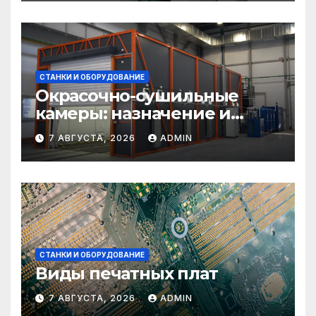
СТАНКИ И ОБОРУДОВАНИЕ
Окрасочно-сушильные
камеры: назначение и
области применения
7 АВГУСТА, 2026
ADMIN
СТАНКИ И ОБОРУДОВАНИЕ
Виды печатных плат
7 АВГУСТА, 2026
ADMIN