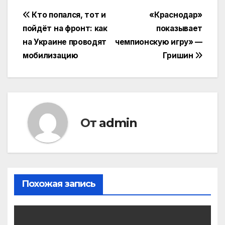
Навигация
Кто попался, тот и
«Краснодар»
пойдёт на фронт: как
показывает
по
на Украине проводят
чемпионскую игру» —
записям
мобилизацию
Гришин
От
admin
Похожая запись