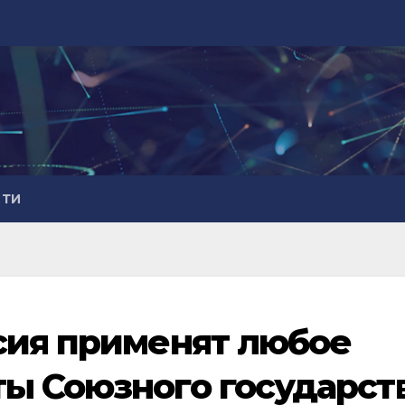
СТИ
сия применят любое
ы Союзного государст