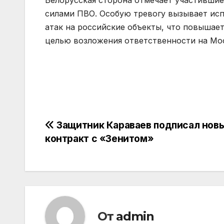
Белорусская сторона отмечает участившие
силами ПВО. Особую тревогу вызывает исп
атак на российские объекты, что повышае
целью возложения ответственности на Мо
Навигация
Защитник Караваев подписал нов
контракт с «Зенитом»
по
записям
От
admin