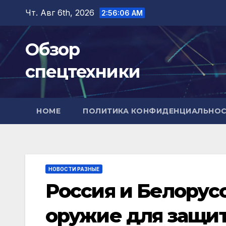
Перейти
Чт. Авг 6th, 2026
2:56:07 AM
к
содержимому
Обзор
спецтехники
HOME
ПОЛИТИКА КОНФИДЕНЦИАЛЬНО
НОВОСТИ РАЗНЫЕ
Россия и Белорус
оружие для защит