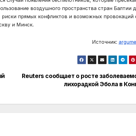
ся случаи появления беспилотников, которые пресека
ользование воздушного пространства стран Балтии д
т риски прямых конфликтов и возможных провокаций 
скву и Минск.
Источник:
argumen
ый
Reuters сообщает о росте заболеваем
лихорадкой Эбола в Кон