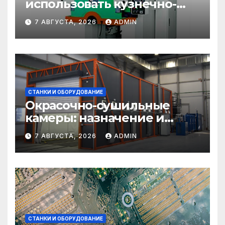
использовать кузнечно-
прессовое оборудование
7 АВГУСТА, 2026
ADMIN
СТАНКИ И ОБОРУДОВАНИЕ
Окрасочно-сушильные
камеры: назначение и
области применения
7 АВГУСТА, 2026
ADMIN
СТАНКИ И ОБОРУДОВАНИЕ