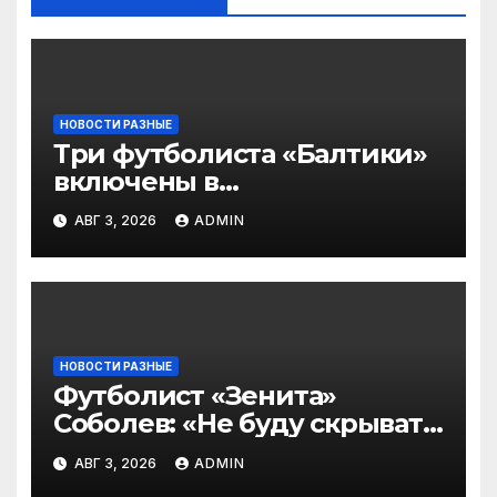
НОВОСТИ РАЗНЫЕ
Три футболиста «Балтики»
включены в
символическую сборную
АВГ 3, 2026
ADMIN
2‑го тура РПЛ по версии
подписчиков МАТЧ
ПРЕМЬЕР
НОВОСТИ РАЗНЫЕ
Футболист «Зенита»
Соболев: «Не буду скрывать
— в Оренбурге всегда
АВГ 3, 2026
ADMIN
тяжело играть»