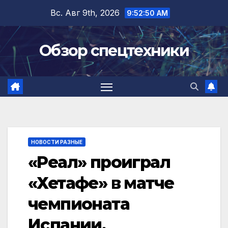
Перейти
Вс. Авг 9th, 2026
9:52:51 AM
к
содержимому
Обзор спецтехники
НОВОСТИ РАЗНЫЕ
«Реал» проиграл
«Хетафе» в матче
чемпионата
Испании,