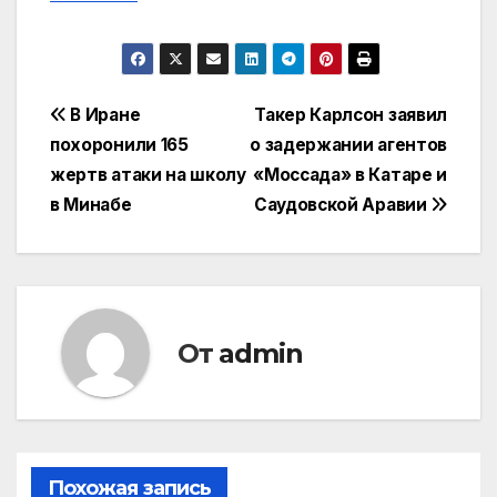
Навигация
В Иране
Такер Карлсон заявил
похоронили 165
о задержании агентов
по
жертв атаки на школу
«Моссада» в Катаре и
записям
в Минабе
Саудовской Аравии
От
admin
Похожая запись