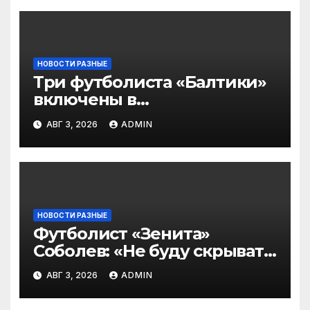
НОВОСТИ РАЗНЫЕ
Три футболиста «Балтики»
включены в
символическую сборную
АВГ 3, 2026
ADMIN
2‑го тура РПЛ по версии
подписчиков МАТЧ
ПРЕМЬЕР
НОВОСТИ РАЗНЫЕ
Футболист «Зенита»
Соболев: «Не буду скрывать
— в Оренбурге всегда
АВГ 3, 2026
ADMIN
тяжело играть»