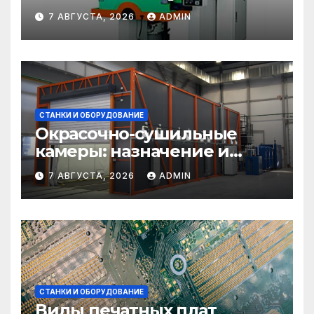
прессовое оборудование
7 АВГУСТА, 2026
ADMIN
СТАНКИ И ОБОРУДОВАНИЕ
Окрасочно-сушильные
камеры: назначение и
области применения
7 АВГУСТА, 2026
ADMIN
СТАНКИ И ОБОРУДОВАНИЕ
Виды печатных плат