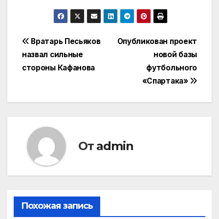
Навигация
Вратарь Песьяков
Опубликован проект
назвал сильные
новой базы
по
стороны Кафанова
футбольного
записям
«Спартака»
От
admin
Похожая запись