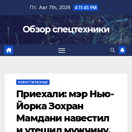
Перейти
Пт. Авг 7th, 2026
4:11:45 PM
к
содержимому
Обзор спецтехники
НОВОСТИ РАЗНЫЕ
Приехали: мэр Нью-
Йорка Зохран
Мамдани навестил
и утешил мужчину,