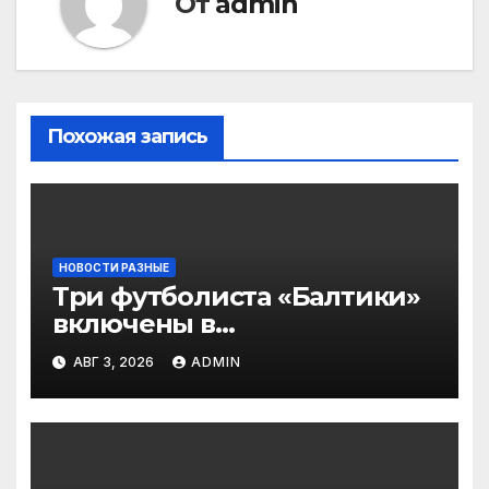
От
admin
Похожая запись
НОВОСТИ РАЗНЫЕ
Три футболиста «Балтики»
включены в
символическую сборную
АВГ 3, 2026
ADMIN
2‑го тура РПЛ по версии
подписчиков МАТЧ
ПРЕМЬЕР