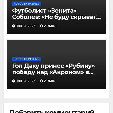
НОВОСТИ РАЗНЫЕ
Футболист «Зенита»
Соболев: «Не буду скрывать
— в Оренбурге всегда
АВГ 3, 2026
ADMIN
тяжело играть»
НОВОСТИ РАЗНЫЕ
Гол Даку принес «Рубину»
победу над «Акроном» в
матче РПЛ
АВГ 3, 2026
ADMIN
Добавить комментарий