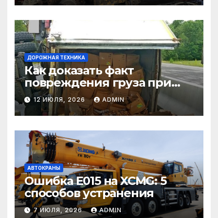
ДОРОЖНАЯ ТЕХНИКА
Как доказать факт
повреждения груза при
страховом случае
12 ИЮЛЯ, 2026
ADMIN
АВТОКРАНЫ
Ошибка E015 на XCMG: 5
способов устранения
7 ИЮЛЯ, 2026
ADMIN