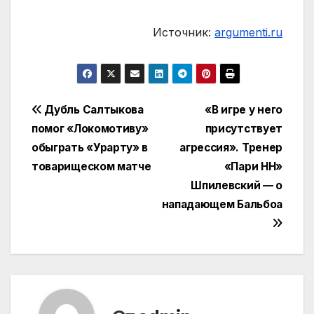
Источник:
argumenti.ru
Навигация
Дубль Салтыкова
«В игре у него
помог «Локомотиву»
присутствует
по
обыграть «Урарту» в
агрессия». Тренер
записям
товарищеском матче
«Пари НН»
Шпилевский — о
нападающем Бальбоа