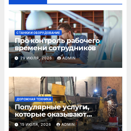
СТАНКИ И ОБОРУДОВАНИЕ
Про контроль рабочего
времени сотрудников
29 ИЮЛЯ, 2026
ADMIN
ДОРОЖНАЯ ТЕХНИКА
Популярные услуги,
которые оказывают
самосвалы в строительстве
15 ИЮЛЯ, 2026
ADMIN
и логистике