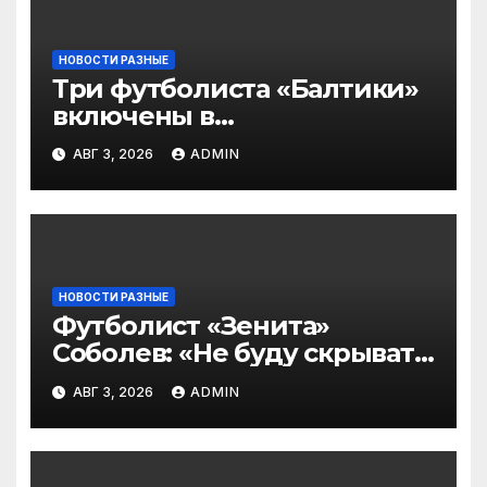
НОВОСТИ РАЗНЫЕ
Три футболиста «Балтики»
включены в
символическую сборную
АВГ 3, 2026
ADMIN
2‑го тура РПЛ по версии
подписчиков МАТЧ
ПРЕМЬЕР
НОВОСТИ РАЗНЫЕ
Футболист «Зенита»
Соболев: «Не буду скрывать
— в Оренбурге всегда
АВГ 3, 2026
ADMIN
тяжело играть»