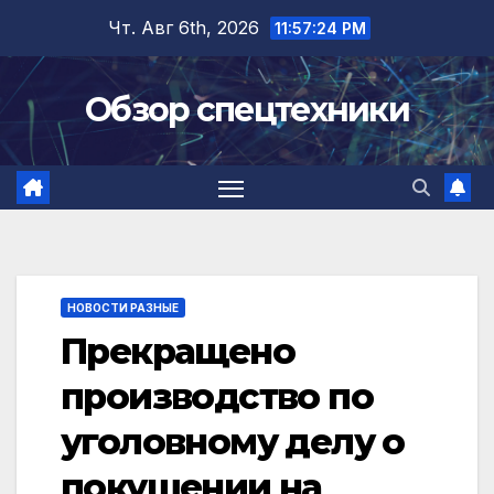
Перейти
Чт. Авг 6th, 2026
11:57:25 PM
к
содержимому
Обзор спецтехники
НОВОСТИ РАЗНЫЕ
Прекращено
производство по
уголовному делу о
покушении на