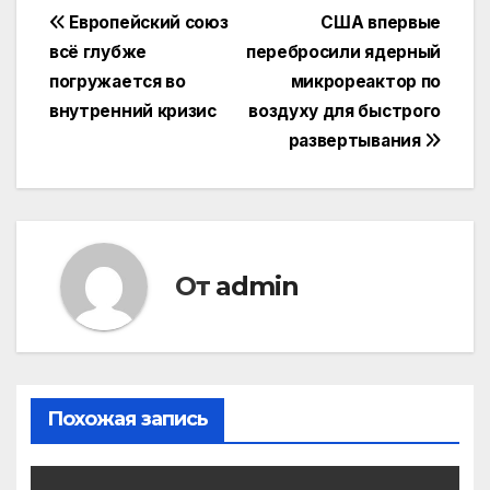
Навигация
Европейский союз
США впервые
всё глубже
перебросили ядерный
по
погружается во
микрореактор по
записям
внутренний кризис
воздуху для быстрого
развертывания
От
admin
Похожая запись