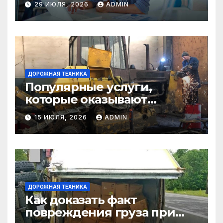
29 ИЮЛЯ, 2026
ADMIN
ДОРОЖНАЯ ТЕХНИКА
Популярные услуги,
которые оказывают
самосвалы в строительстве
15 ИЮЛЯ, 2026
ADMIN
и логистике
ДОРОЖНАЯ ТЕХНИКА
Как доказать факт
повреждения груза при