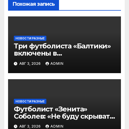
Похожая запись
НОВОСТИ РАЗНЫЕ
Три футболиста «Балтики»
включены в
символическую сборную
АВГ 3, 2026
ADMIN
2‑го тура РПЛ по версии
подписчиков МАТЧ
ПРЕМЬЕР
НОВОСТИ РАЗНЫЕ
Футболист «Зенита»
Соболев: «Не буду скрывать
— в Оренбурге всегда
АВГ 3, 2026
ADMIN