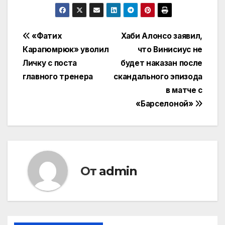
Навигация
«Фатих
Хаби Алонсо заявил,
Карагюмрюк» уволил
что Винисиус не
по
Личку с поста
будет наказан после
записям
главного тренера
скандального эпизода
в матче с
«Барселоной»
От
admin