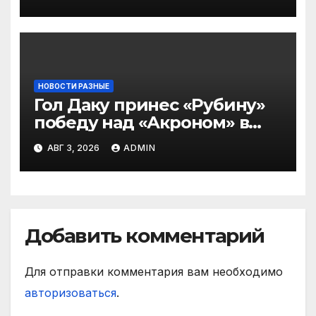
тяжело играть»
НОВОСТИ РАЗНЫЕ
Гол Даку принес «Рубину»
победу над «Акроном» в
матче РПЛ
АВГ 3, 2026
ADMIN
Добавить комментарий
Для отправки комментария вам необходимо
авторизоваться
.