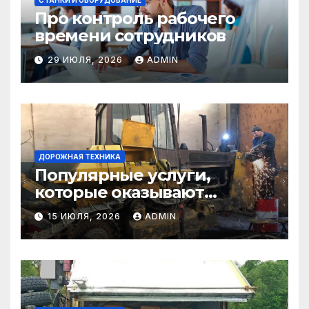
Про контроль рабочего
времени сотрудников
29 ИЮЛЯ, 2026
ADMIN
ДОРОЖНАЯ ТЕХНИКА
Популярные услуги,
которые оказывают
самосвалы в строительстве
15 ИЮЛЯ, 2026
ADMIN
и логистике