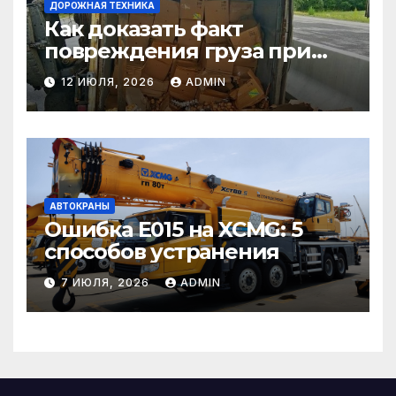
ДОРОЖНАЯ ТЕХНИКА
Как доказать факт
повреждения груза при
страховом случае
12 ИЮЛЯ, 2026
ADMIN
АВТОКРАНЫ
Ошибка E015 на XCMG: 5
способов устранения
7 ИЮЛЯ, 2026
ADMIN