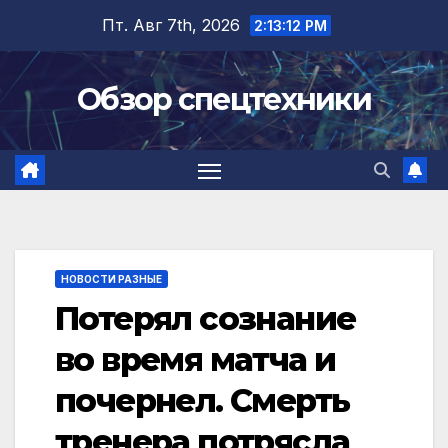
Перейти
Пт. Авг 7th, 2026
2:13:13 PM
к
содержимому
Обзор спецтехники
НОВОСТИ РАЗНЫЕ
Потерял сознание
во время матча и
почернел. Смерть
тренера потрясла