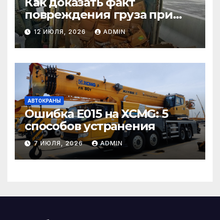
Как доказать факт
повреждения груза при
страховом случае
12 ИЮЛЯ, 2026
ADMIN
АВТОКРАНЫ
Ошибка E015 на XCMG: 5
способов устранения
7 ИЮЛЯ, 2026
ADMIN