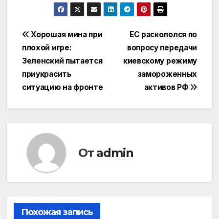
Навигация
Хорошая мина при
ЕС раскололся по
плохой игре:
вопросу передачи
по
Зеленский пытается
киевскому режиму
записям
приукрасить
замороженных
ситуацию на фронте
активов РФ
От
admin
Похожая запись