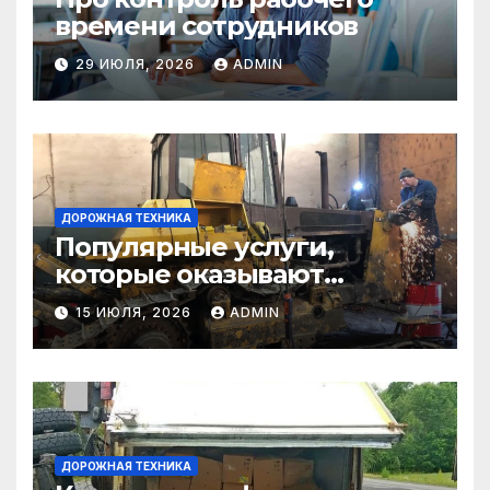
времени сотрудников
29 ИЮЛЯ, 2026
ADMIN
ДОРОЖНАЯ ТЕХНИКА
Популярные услуги,
которые оказывают
самосвалы в строительстве
15 ИЮЛЯ, 2026
ADMIN
и логистике
ДОРОЖНАЯ ТЕХНИКА