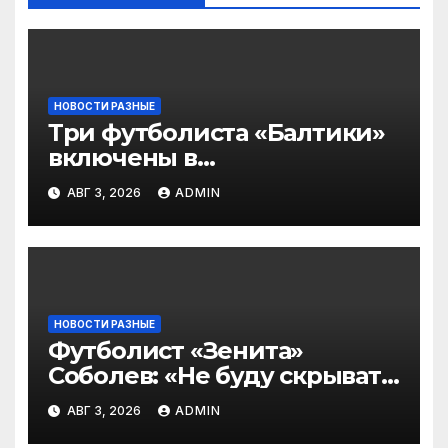
НОВОСТИ РАЗНЫЕ
Три футболиста «Балтики»
включены в
символическую сборную
АВГ 3, 2026
ADMIN
2‑го тура РПЛ по версии
подписчиков МАТЧ
ПРЕМЬЕР
НОВОСТИ РАЗНЫЕ
Футболист «Зенита»
Соболев: «Не буду скрывать
— в Оренбурге всегда
АВГ 3, 2026
ADMIN
тяжело играть»