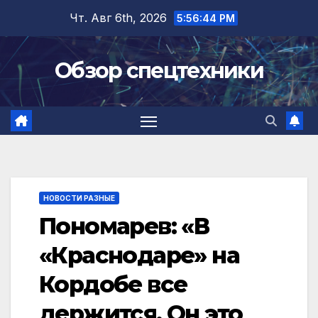
Перейти
Чт. Авг 6th, 2026
5:56:45 PM
к
содержимому
Обзор спецтехники
НОВОСТИ РАЗНЫЕ
Пономарев: «В
«Краснодаре» на
Кордобе все
держится. Он это