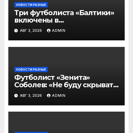
НОВОСТИ РАЗНЫЕ
Три футболиста «Балтики»
включены в
символическую сборную
АВГ 3, 2026
ADMIN
2‑го тура РПЛ по версии
подписчиков МАТЧ
ПРЕМЬЕР
НОВОСТИ РАЗНЫЕ
Футболист «Зенита»
Соболев: «Не буду скрывать
— в Оренбурге всегда
АВГ 3, 2026
ADMIN
тяжело играть»