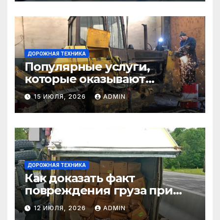
ДОРОЖНАЯ ТЕХНИКА
Популярные услуги,
которые оказывают
самосвалы в строительстве
15 ИЮЛЯ, 2026
ADMIN
и логистике
ДОРОЖНАЯ ТЕХНИКА
Как доказать факт
повреждения груза при
страховом случае
12 ИЮЛЯ, 2026
ADMIN