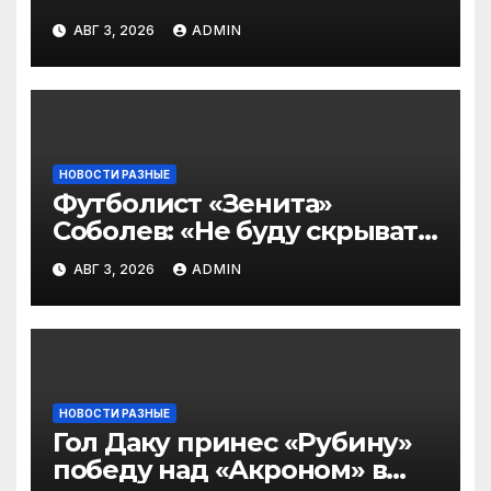
символическую сборную
АВГ 3, 2026
ADMIN
2‑го тура РПЛ по версии
подписчиков МАТЧ
ПРЕМЬЕР
НОВОСТИ РАЗНЫЕ
Футболист «Зенита»
Соболев: «Не буду скрывать
— в Оренбурге всегда
АВГ 3, 2026
ADMIN
тяжело играть»
НОВОСТИ РАЗНЫЕ
Гол Даку принес «Рубину»
победу над «Акроном» в