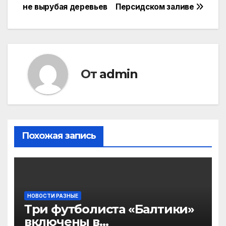
по
не вырубая деревьев
Персидском заливе
записям
От
admin
Похожая запись
НОВОСТИ РАЗНЫЕ
Три футболиста «Балтики»
включены в