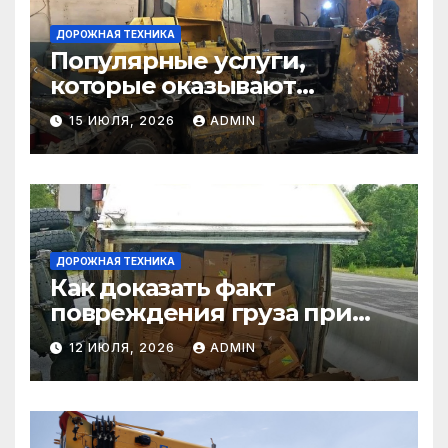
ДОРОЖНАЯ ТЕХНИКА
Популярные услуги,
которые оказывают
самосвалы в строительстве
15 ИЮЛЯ, 2026
ADMIN
и логистике
ДОРОЖНАЯ ТЕХНИКА
Как доказать факт
повреждения груза при
страховом случае
12 ИЮЛЯ, 2026
ADMIN